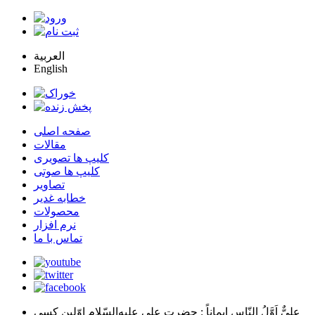
العربية
English
صفحه اصلی
مقالات
کلیپ ها تصویری
کلیپ ها صوتی
تصاویر
خطابه غدیر
محصولات
نرم افزار
تماس با ما
عليٌّ اَوَّلُ النّاسِ اِيماناً
: حضرت علي عليه‌السّلام اوّلين كسي