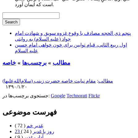
است كه ايمان آورد.
پنجم ذی الحجه مصادف با وقوع غزوه سویق و شهادت امام
جواد (علیه السلام) به روایتی
اول ربیع الثانی، قیام توابین برای خون خواهی امام حسین
علیه السلام
مطالب
»
برچسب‌ها
»
خاصه
مطالب
:
مقام نیابت خاصه حضرت زینب (سلام‌الله‌علیها)
۱۳۹۰/۱/۲۰
Flickr
Technorati
Google
جستجوی برچسب‌ها در:
فهرست موضوعی
غدیر خم
( 72 )
23 روز با غدير
( 24 )
آداب غدیر
( 9 )