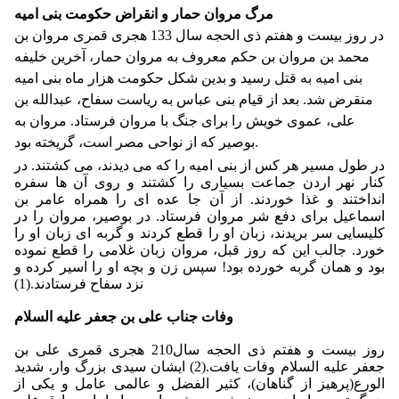
مرگ مروان حمار و انقراض حکومت بنی امیه
در روز بیست و هفتم ذی الحجه سال 133 هجری قمری مروان بن
محمد بن مروان بن حکم معروف به مروان حمار، آخرین خلیفه
بنی امیه به قتل رسید و بدین شکل حکومت هزار ماه بنی امیه
منقرض شد. بعد از قیام بنی عباس به ریاست سفاح، عبدالله بن
علی، عموی خویش را برای جنگ با مروان فرستاد. مروان به
بوصیر که از نواحی مصر است، گریخته بود.
در طول مسیر هر کس از بنی امیه را که می دیدند، می کشتند. در
کنار نهر اردن جماعت بسیاری را کشتند و روی آن ها سفره
انداختند و غذا خوردند. از آن جا عده ای را همراه عامر بن
اسماعیل برای دفع شر مروان فرستاد. در بوصیر، مروان را در
کلیسایی سر بریدند، زبان او را قطع کردند و گربه ای زبان او را
خورد. جالب این که روز قبل، مروان زبان غلامی را قطع نموده
بود و همان گربه خورده بود! سپس زن و بچه او را اسیر کرده و
نزد سفاح فرستادند.(1)
وفات جناب علی بن جعفر علیه السلام
روز بیست و هفتم ذی الحجه سال210 هجری قمری علی بن
جعفر علیه السلام وفات یافت.(2) ایشان سیدی بزرگ وار، شدید
الورع(پرهیز از گناهان)، کثیر الفضل و عالمی عامل و یکی از