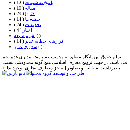
پاسخ به شبهات
( 12 )
مقاله
( 10 )
كتابها
( 29 )
خطبه ها
( 14 )
تحقيقات
( 24 )
اخبار
( 4 )
( )
تقویم شیعه
فرازهای خطابه غدیر
( 14 )
( )
شعرای غدیر
تمام حقوق این پایگاه متعلق به مؤسسه سروش بیداری غدیر خم
می باشد. در جهت ترویج معارف اسلامی هیچ گونه محدودیتی نسبت
به برداشت مطالب و تصاویر [به جز مصارف تجاری] وجود ندارد.