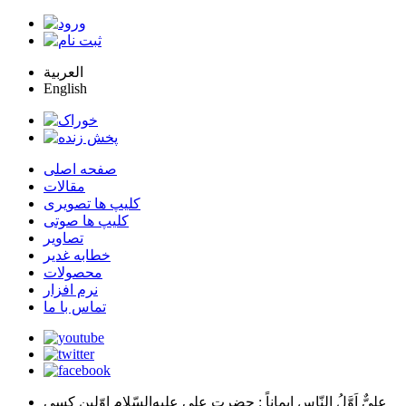
العربية
English
صفحه اصلی
مقالات
کلیپ ها تصویری
کلیپ ها صوتی
تصاویر
خطابه غدیر
محصولات
نرم افزار
تماس با ما
عليٌّ اَوَّلُ النّاسِ اِيماناً
: حضرت علي عليه‌السّلام اوّلين كسي