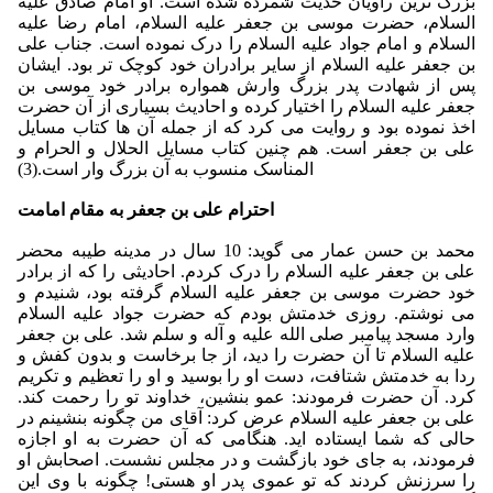
بزرگ ترین راویان حدیث شمرده شده است. او امام صادق علیه
السلام، حضرت موسی بن جعفر علیه السلام، امام رضا علیه
السلام و امام جواد علیه السلام را درک نموده است. جناب علی
بن جعفر علیه السلام از سایر برادران خود کوچک تر بود. ایشان
پس از شهادت پدر بزرگ وارش همواره برادر خود موسی بن
جعفر علیه السلام را اختیار کرده و احادیث بسیاری از آن حضرت
اخذ نموده بود و روایت می کرد که از جمله آن ها کتاب مسایل
علی بن جعفر است. هم چنین کتاب مسایل الحلال و الحرام و
المناسک منسوب به آن بزرگ وار است.(3)
احترام علی بن جعفر به مقام امامت
محمد بن حسن عمار می گوید: 10 سال در مدینه طیبه محضر
علی بن جعفر علیه السلام را درک کردم. احادیثی را که از برادر
خود حضرت موسی بن جعفر علیه السلام گرفته بود، شنیدم و
می نوشتم. روزی خدمتش بودم که حضرت جواد علیه السلام
وارد مسجد پیامبر صلی الله علیه و آله و سلم شد. علی بن جعفر
علیه السلام تا آن حضرت را دید، از جا برخاست و بدون کفش و
ردا به خدمتش شتافت، دست او را بوسید و او را تعظیم و تکریم
کرد. آن حضرت فرمودند: عمو بنشین، خداوند تو را رحمت کند.
علی بن جعفر علیه السلام عرض کرد: آقای من چگونه بنشینم در
حالی که شما ایستاده اید. هنگامی که آن حضرت به او اجازه
فرمودند، به جای خود بازگشت و در مجلس نشست. اصحابش او
را سرزنش کردند که تو عموی پدر او هستی! چگونه با وی این