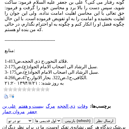
گونه رفتار می کنی؟ علی بن جعفر علیه السلام فرمود: ساکت
شوید، سپس دست را بالا برد و محاسن خود را گرفت و فرمود:
حق تعالی با این محاسن اهلیت امامت نداده، ولی این جوان را
اهلیت بخشیده و امامت را به او تفویض فرموده است. با این حال
چگونه فضل او را انکار کنم و چگونه به او احترام نگذارم، در حالی
که من بنده او هستم.
-----------------------------------
منابع:
1-قلائد النحور،ج ذی الحجه،ص413.
2-سبل الرشاد الی اصحاب الامام الجواد(ع)،ص175.
3- سبل الرشاد الی اصحاب الامام الجواد(ع)،ص175.
4-الکافی،ج1،ص322. بحار الانوار،ج47،ص266.
به روز شده: : ۱۳۹۴/۷/۲۱ ۲۱:۲۰
برچسب‌ها:
وفات
ذی الحجه
مرگ
بیست و هفتم
علی بن
جعفر
مروان حمار
بی‌شک دیدگاه هر کس نشانه‌ی تفکر اوست، ما در برابر نظر دیگران