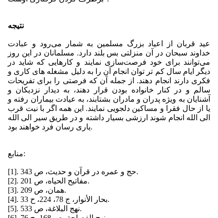
نتیجه
عید قربان از اعیاد بزرگ مسلمین به شمار می‌رود و عبادت
خداوند سبحان در آن منزلتی بس بلند دارد. مسلمانان در این روز
می‌توانند برای خود فرصت‌سازی نمایند و کارهایی که شاید در
دیگر ایام سال کم تر توان انجام آن را به دلیل مشغله های کاری و
فکری دارند انجام دهند. از جمله آن که فرصتی را برای تفریحات
سالم و در کنار خانواده بودن قرار دهند، به دیدار نزدیکان و
آشنایان به ویژه پدران و مادران بشتابند، به عیادت بیماران رفته و
یا از حال فقرا و مساکین دلجویی نمایند. این همه اگر با نیت قرب
الی الله انجام شوند ارزشی بسیار داشته و در طریق سیر الی الله
یاری رسان فرد خواهند بود.
منابع:
[1]. حج و عمره در قرآن و حدیث، ص 343.
[2]. مفاتیح الحیاه، ص 201.
[3]. همان، ص 209.
[4]. بحار الأنوار، ج ‏78، 224، ح 33.
[5]. نهج البلاغة، ص 533.
[6]. نهج الفصاحة، ص 168، ح 76.