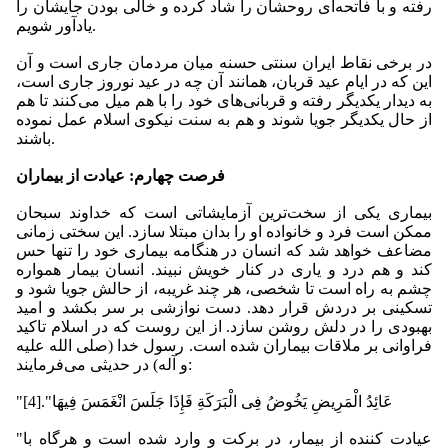
رفته و با فاتحه‌ای روحشان را شاد کرده و خالی بودن جایشان را
یادآور شویم.
در برخی نقاط ایران سنتی حسنه میان مردمان جاری است و آن
این که در ایام عید قربان، همانند آن چه در عید نوروز جاری است،
به دیدار یکدیگر رفته و قربانی‌های خود را با هم میل می‌کنند تا هم
از حال یکدیگر جویا شوند و هم به سنت نیکوی اسلام عمل نموده
باشند.
فرصت چهارم: عیادت از بیماران
بیماری یکی از سخت‌ترین آزمایشاتی است که خداوند سبحان
ممکن است فرد و خانواده او را بدان مبتلا سازد. این سختی زمانی
مضاعف خواهد شد که انسان در هنگامه بیماری خود را تنها حس
کند و هم درد و یاری در کنار خویش نبیند. انسان بیمار همواره
چشم به راه است تا شخصی، هر چند غریبه، از حالش جویا شود و
تسکینی بر دردش قرار دهد. دست نوازشی بر سر بکشد و امید
بهبودی را در دلش روشن سازد. از این روست که در اسلام تاکید
فراوانی بر ملاقات بیماران شده است. رسول خدا (صلی الله علیه
و آله) در حدیثی می‌فرمایند:
"عَائِدُ الْمَرِیضِ یَخُوضُ فِی الْبَرَكَةِ فَإِذَا جَلَسَ انْغَمَسَ فِیهَا".[4]
"عیادت کننده از بیمار، در برکت و وارد شده است و هرگاه با