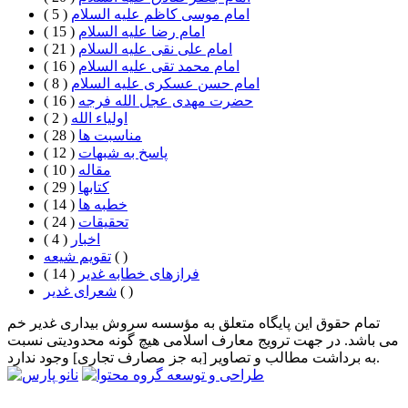
امام موسی کاظم علیه السلام
( 5 )
امام رضا علیه السلام
( 15 )
امام علی نقی علیه السلام
( 21 )
امام محمد تقی علیه السلام
( 16 )
امام حسن عسکری علیه السلام
( 8 )
حضرت مهدی عجل الله فرجه
( 16 )
اولیاء الله
( 2 )
مناسبت ها
( 28 )
پاسخ به شبهات
( 12 )
مقاله
( 10 )
كتابها
( 29 )
خطبه ها
( 14 )
تحقيقات
( 24 )
اخبار
( 4 )
( )
تقویم شیعه
فرازهای خطابه غدیر
( 14 )
( )
شعرای غدیر
تمام حقوق این پایگاه متعلق به مؤسسه سروش بیداری غدیر خم
می باشد. در جهت ترویج معارف اسلامی هیچ گونه محدودیتی نسبت
به برداشت مطالب و تصاویر [به جز مصارف تجاری] وجود ندارد.