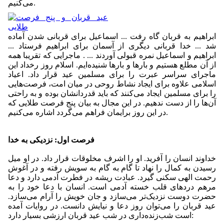
می‌کنیم.
ابراهیم به قربان گاه رفت ... اسماعیل برای قربانی شدن آماده
شد ... خدا قربانی دیگری از آسمان برای ابراهیم فرستاد ...
ابراهیم و اسماعیل نمره قبولی آوردند ... . ماجرایی که تقریبا همه
از آن مطلع هستیم و بارها و بارها شنیده‌ایم. اسلام روز رخداد این
ماجرای سراسر عبرت را برای مسلمین عید قرار داد. اعیاد
اسلامی علاوه برای ایجاد نشاط روحی در میان امت، فرصت‌هایی
را برای مسلمین ایجاد می‌کنند که باید قدردانشان بوده و به راحتی
آن‌ها را از دست ندهیم. در این مجال به بیان پنج فرصت طلایی که
در این روز برایمان فراهم می‌گردد اشاره می‌کنیم.
فرصت اول: نزدیکی به خدا
خداوند انسان را آفرید. او را اشرف مخلوقات قرار داد. در او میل
رسیدن به کمال را نهاد تا گام به گام به سویش رفته و در آغوش
رحمت الهی سکنی گیرد. عبادت ریشه در فطرت آدمی دارد و دعا
مرهم دردهای قلب خسته آدمی است. انسان با دعا خود را به
حضرت دوست نزدیک‌تر می‌سازد و جان خویش را آرام می‌سازد.
عید قربان را می‌توان روز دعا و نیایش دانست. در روایات آمده
است شب‌زنده‌داری در شب عید قربان ارزشی بسیار دارد: