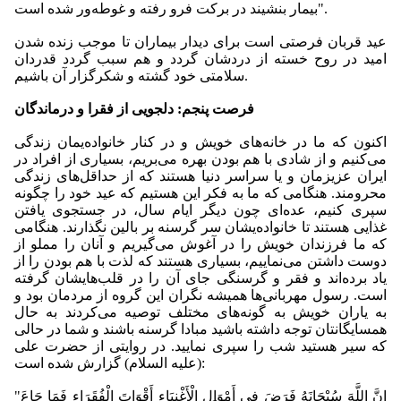
بیمار بنشیند در برکت فرو رفته و غوطه‌ور شده است".
عید قربان فرصتی است برای دیدار بیماران تا موجب زنده شدن
امید در روح خسته از دردشان گردد و هم سبب گردد قدردان
سلامتی خود گشته و شکرگزار آن باشیم.
فرصت پنجم: دلجویی از فقرا و درماندگان
اکنون که ما در خانه‌های خویش و در کنار خانواده‌یمان زندگی
می‌کنیم و از شادی با هم بودن بهره می‌بریم، بسیاری از افراد در
ایران عزیزمان و یا سراسر دنیا هستند که از حداقل‌های زندگی
محرومند. هنگامی که ما به فکر این هستیم که عید خود را چگونه
سپری کنیم، عده‌ای چون دیگر ایام سال، در جستجوی یافتن
غذایی هستند تا خانواده‌یشان سر گرسنه بر بالین نگذارند. هنگامی
که ما فرزندان خویش را در آغوش می‌گیریم و آنان را مملو از
دوست داشتن می‌نماییم، بسیاری هستند که لذت با هم بودن را از
یاد برده‌اند و فقر و گرسنگی جای آن را در قلب‌هایشان گرفته
است. رسول مهربانی‌ها همیشه نگران این گروه از مردمان بود و
به یاران خویش به گونه‌های مختلف توصیه می‌کردند به حال
همسایگانتان توجه داشته باشید مبادا گرسنه باشند و شما در حالی
که سیر هستید شب را سپری نمایید. در روایتی از حضرت علی
(علیه السلام) گزارش شده است:
"إِنَّ اللَّهَ سُبْحَانَهُ فَرَضَ فِی أَمْوَالِ الْأَغْنِیَاءِ أَقْوَاتَ الْفُقَرَاءِ فَمَا جَاعَ