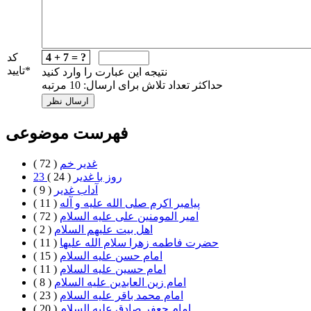
4 + 7 = ?
کد
*
تایید
نتیجه این عبارت را وارد کنید
حداکثر تعداد تلاش برای ارسال: 10 مرتبه
فهرست موضوعی
غدیر خم
( 72 )
23 روز با غدير
( 24 )
آداب غدیر
( 9 )
پیامبر اکرم صلی الله علیه و آله
( 11 )
امیر المومنین علی علیه السلام
( 72 )
اهل بيت علیهم السلام
( 2 )
حضرت فاطمه زهرا سلام الله علیها
( 11 )
امام حسن علیه السلام
( 15 )
امام حسین علیه السلام
( 11 )
امام زین العابدین علیه السلام
( 8 )
امام محمد باقر علیه السلام
( 23 )
امام جعفر صادق علیه السلام
( 20 )