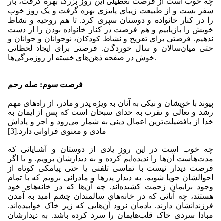
چه خوب است از فرصت تعطیلی این روز بزرگ بهره گرفت، بار
سفر بست و از طبیعت زیبای پاییزی بهره گرفت و یک روز خوب
را در کنار خانواده و دوستان سپری کرد. تا هم روحیه و نشاط
خویش را بازیابیم و هم فرصت در کنار خانواده بودن را از دست
ندهیم. فرصتی برای تفریح و نشاط کودکان، نوجوانان و جوانان و
حتی میان‌سالان و سال خوردگان. فرصتی برای ایجاد لحظاتی
خوش در صفحه ذهن‌های خسته از روزمرگی‌ها.
فرصت سوم: صله رحم
پیوند با خویشان و نیکی به آنان به ویژه پدر و مادر، از راه‌های مهم
رشد و تعالی و تقرب به خدای سبحان است که پس از ایمان به
خدا از بافضیلت‌ترین اعمال دینی به شمار می‌رود و اجر و پاداش
مادی و معنوی فراوانی دارد.[3]
چه خوب است در این روز یادی از دوستان و آشنایانی که
مدت‌هاست آن‌ها را ندیده‌ایم کرده و به دیدارشان برویم. و یا اگر
فرصت دیدار نیست با تماسی تلفنی یا حتی پیامکی کوتاه از
احوالشان جویا شویم. به دیدار پدرها و مادرانی برویم که با تمام
وجود برایمان زحمت کشیده‌اند. چه آن‌ها که در خانه‌های خود
هستند، چه آنانی که در خانه‌های سالمندان چشم امید به آمدن
فرزندانشان دارند. یادمان نرود آن‌هایی که زیر خاک خوابیده‌اند.
مبادا سردی خاک قلب‌هایمان را سرد کرده باشد. به دیدارشان