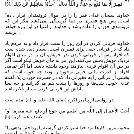
فَقِیرٌ إِلَّا بِمَا مُتِّعَ بِهِ غَنِیٌّ وَ اللَّهُ تَعَالَى [جَدُّهُ‏] سَائِلُهُمْ عَنْ ذَلِكَ".[5]
"خداوند سبحان غذای فقر را را در اموال ثروتمندان قرار داده
است، پس هیچ فقیری در دنیا گرسنگی نمی‌کشد مگر این که
ثروتمندی حق او را نداده باشد و خداوند از اغنیا در این باره خواهد
پرسید".
خداوند قربانی کردن در این روز را سنت قرار داد و به مردم یاد
داد که در قربانی حقی برای فقیران است. بسیار دیده شده است
که افراد پس از قربانی کردن نذر خویش، آن را در میان اقوام
نزدیک خویش پخش می‌کنند. این امر به جای خویش نیکو است اگر
در بین آن اقوام فردی نیازمند وجود داشته باشد. اما اگر تمامی
افراد از قدرت مالی خوبی برخوردار بودند چه خوب است که
بخشی از قربانی را به فقیرانی داد که در حسرت خوردن یک لقمه
غذای خوب، شب‌ها و روزها را پشت هم می‌گذرانند و چه بسا
پاداش این قربانی کردن بسیار بالاتر باشد.
در روایتی از پیامبر اکرم (صلی الله علیه و آله) آمده است:
"أحبّ الأعمال إلى اللَّه من أطعم من جوع أو دفع عنه مغرما أو
كشف عنه كربا".[6]
"محبوب‌ترین کارها نزد خدا سیر کردن گرسنه یا پرداختن بدهی یا
برطرف کردن گرفتاری اوست".