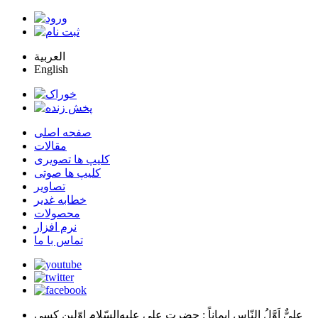
العربية
English
صفحه اصلی
مقالات
کلیپ ها تصویری
کلیپ ها صوتی
تصاویر
خطابه غدیر
محصولات
نرم افزار
تماس با ما
عليٌّ اَوَّلُ النّاسِ اِيماناً
: حضرت علي عليه‌السّلام اوّلين كسي