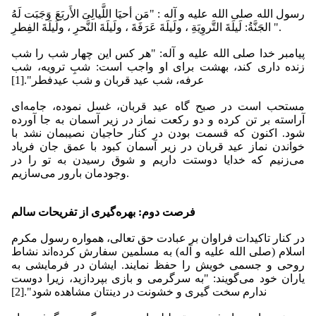
رسول الله صلى الله علیه و آله : "مَن أحیَا اللَّیالِیَ الأَربَعَ وَجَبَت لَهُ
الجَنَّةُ: لَیلَةَ التَّروِیَةِ ، ولَیلَةَ عَرَفَةَ ، ولَیلَةَ النَّحرِ ، ولَیلَةَ الفِطرِ ".
پیامبر خدا صلى الله علیه و آله: "هر كس این چهار شب را شب
زنده دارى كند، بهشت براى او واجب است: شبِ ترویه، شب
عرفه، شب عید قربان و شب عیدفطر".[1]
مستحب است در صبح گاه عید قربان، غسل نموده، جامه‌ای
آراسته بر تن کرده و دو رکعت نماز در زیر آسمان به جا آورده
شود. اکنون که قسمت بودن در کنار حاجیان نصیبمان نشد با
خواندن نماز عید قربان در زیر آسمان کبود با عمق جان فریاد
می‌زنیم که خدایا دوستت داریم و شوق رسیدن به تو را در
وجودمان بارور می‌سازیم.
فرصت دوم: بهره‌گیری از تفریحات سالم
در کنار تاکیدات فراوان بر عبادت حق تعالی، همواره رسول مکرم
اسلام (صلی الله علیه و آله) به مسلمین سفارش کرده‌اند نشاط
روحی و جسمی خویش را حفظ نمایند. ایشان در فرمایشی به
یاران خود می‌گویند: "به سرگرمی و بازی بپردازید، زیرا دوست
ندارم سخت گیری و خشونت در دینتان مشاهده شود".[2]