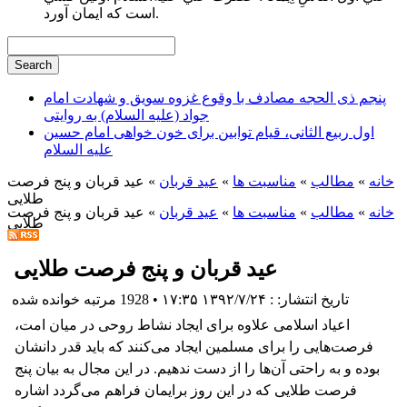
است كه ايمان آورد.
پنجم ذی الحجه مصادف با وقوع غزوه سویق و شهادت امام
جواد (علیه السلام) به روایتی
اول ربیع الثانی، قیام توابین برای خون خواهی امام حسین
علیه السلام
خانه
»
مطالب
»
مناسبت ها
»
عید قربان
» عید قربان و پنج فرصت
طلایی
خانه
»
مطالب
»
مناسبت ها
»
عید قربان
» عید قربان و پنج فرصت
طلایی
عید قربان و پنج فرصت طلایی
تاریخ انتشار: : ۱۳۹۲/۷/۲۴ ۱۷:۳۵
•
1928 مرتبه خوانده شده
اعیاد اسلامی علاوه برای ایجاد نشاط روحی در میان امت،
فرصت‌هایی را برای مسلمین ایجاد می‌کنند که باید قدر دانشان
بوده و به راحتی آن‌ها را از دست ندهیم. در این مجال به بیان پنج
فرصت طلایی که در این روز برایمان فراهم می‌گردد اشاره