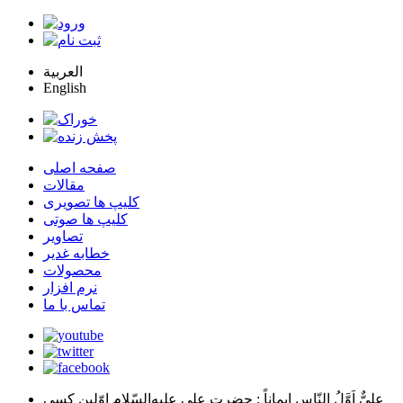
العربية
English
صفحه اصلی
مقالات
کلیپ ها تصویری
کلیپ ها صوتی
تصاویر
خطابه غدیر
محصولات
نرم افزار
تماس با ما
عليٌّ اَوَّلُ النّاسِ اِيماناً
: حضرت علي عليه‌السّلام اوّلين كسي