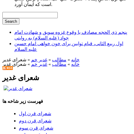
است كه ايمان آورد.
پنجم ذی الحجه مصادف با وقوع غزوه سویق و شهادت امام
جواد (علیه السلام) به روایتی
اول ربیع الثانی، قیام توابین برای خون خواهی امام حسین
علیه السلام
خانه
»
مطالب
»
غدیر خم
» شعرای غدیر
خانه
»
مطالب
»
غدیر خم
» شعرای غدیر
شعرای غدیر
فهرست زیر شاخه ها
شعرای قرن اول
شعرای قرن دوم
شعرای قرن سوم