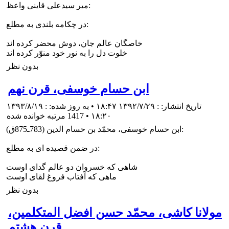
مير سيدعلى قاينى واعظ:
در چكامه بلندى به مطلع:
خاصگان عالم جان، دوش محضر كرده اند
خلوت دل را به نور خود منوّر كرده اند
بدون نظر
ابن حسام خوسفى، قرن نهم
تاریخ انتشار: : ۱۳۹۲/۷/۲۹ ۱۸:۴۷ • به روز شده: : ۱۳۹۳/۸/۱۹
۱۸:۲۰
•
1417 مرتبه خوانده شده
ابن حسام خوسفى، محمّد بن حسام الدين (783ـ875ق):
در ضمن قصيده اى به مطلع:
شاهى كه خسروان دو عالم گداى اوست
ماهى كه آفتاب فروغ لقاى اوست
بدون نظر
مولانا كاشى، محمّد حسن افضل المتكلمين،
قرن هشتم