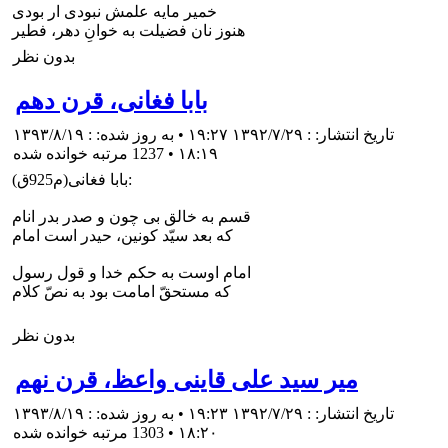
خمير مايه علمش نبودى ار بودى
هنوز نان فضيلت به خوانِ دهر، فطير
بدون نظر
بابا فغانى، قرن دهم
تاریخ انتشار: : ۱۳۹۲/۷/۲۹ ۱۹:۲۷ • به روز شده: : ۱۳۹۳/۸/۱۹
۱۸:۱۹
•
1237 مرتبه خوانده شده
بابا فغانى(م925ق):
قسم به خالق بى چون و صدر بدر انام
كه بعد سيّد كونين، حيدر است امام
امام اوست به حكم خدا و قول رسول
كه مستحقّ امامت بود به نصّ كلام
بدون نظر
مير سيد على قاينى واعظ، قرن نهم
تاریخ انتشار: : ۱۳۹۲/۷/۲۹ ۱۹:۲۳ • به روز شده: : ۱۳۹۳/۸/۱۹
۱۸:۲۰
•
1303 مرتبه خوانده شده