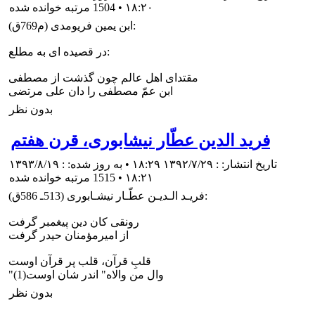
۱۸:۲۰
•
1504 مرتبه خوانده شده
ابن يمين فريومدى (م769ق):
در قصيده اى به مطلع:
مقتداى اهل عالم چون گذشت از مصطفى
ابن عمّ مصطفى را دان على مرتضى
بدون نظر
فريد الدين عطّار نیشابورى، قرن هفتم
تاریخ انتشار: : ۱۳۹۲/۷/۲۹ ۱۸:۲۹ • به روز شده: : ۱۳۹۳/۸/۱۹
۱۸:۲۱
•
1515 مرتبه خوانده شده
فريـد الـديـن عطّـار نيشـابورى (513ـ 586ق):
رونقى كان دين پيغمبر گرفت
از اميرمؤمنان حيدر گرفت
قلبِ قرآن، قلب پر قرآن اوست
"وال من والاه" اندر شان اوست(1)
بدون نظر