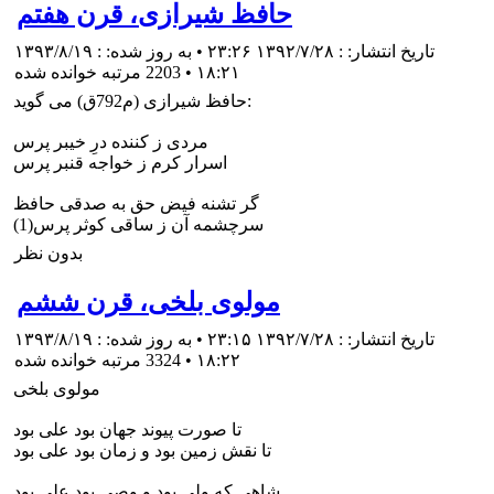
حافظ شیرازی، قرن هفتم
تاریخ انتشار: : ۱۳۹۲/۷/۲۸ ۲۳:۲۶ • به روز شده: : ۱۳۹۳/۸/۱۹
۱۸:۲۱
•
2203 مرتبه خوانده شده
حافظ شيرازى (م792ق) مى گويد:
مردى ز كننده درِ خيبر پرس
اسرار كرم ز خواجه قنبر پرس
گر تشنه فيض حق به صدقى حافظ
سرچشمه آن ز ساقى كوثر پرس(1)
بدون نظر
مولوی بلخی، قرن ششم
تاریخ انتشار: : ۱۳۹۲/۷/۲۸ ۲۳:۱۵ • به روز شده: : ۱۳۹۳/۸/۱۹
۱۸:۲۲
•
3324 مرتبه خوانده شده
مولوی بلخی
تا صورت پيوند جهان بود على بود
تا نقش زمين بود و زمان بود على بود
شاهى كه ولى بود و وصى بود على بود