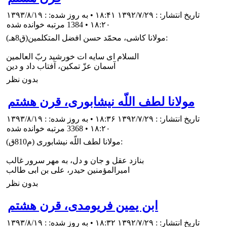
تاریخ انتشار: : ۱۳۹۲/۷/۲۹ ۱۸:۴۱ • به روز شده: : ۱۳۹۳/۸/۱۹
۱۸:۲۰
•
1384 مرتبه خوانده شده
مولانا كاشى، محمّد حسن افضل المتكلمين(ق8هـ):
السلام اى سايه ات خورشيد ربّ العالمين
آسمان عزّ تمكين، آفتاب داد و دين
بدون نظر
مولانا لطف اللّه نيشابورى، قرن هشتم
تاریخ انتشار: : ۱۳۹۲/۷/۲۹ ۱۸:۳۶ • به روز شده: : ۱۳۹۳/۸/۱۹
۱۸:۲۰
•
3368 مرتبه خوانده شده
مولانا لطف اللّه نيشابورى (م810ق):
بنازد عقل و جان و دل، به مهر سرور غالب
اميرالمؤمنين حيدر، على بن ابى طالب
بدون نظر
ابن يمين فريومدى، قرن هشتم
تاریخ انتشار: : ۱۳۹۲/۷/۲۹ ۱۸:۳۲ • به روز شده: : ۱۳۹۳/۸/۱۹