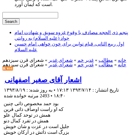
است كه ايمان آورد.
پنجم ذی الحجه مصادف با وقوع غزوه سویق و شهادت امام
جواد (علیه السلام) به روایتی
اول ربیع الثانی، قیام توابین برای خون خواهی امام حسین
علیه السلام
خانه
»
مطالب
»
غدیر خم
»
شعرای غدیر
» شعرای قرن سیزدهم
خانه
»
مطالب
»
غدیر خم
»
شعرای غدیر
» شعرای قرن سیزدهم
اشعار آقای صغیر اصفهانی
تاریخ انتشار: : ۱۳۹۳/۷/۱۴ ۱۷:۱۳ • به روز شده: : ۱۳۹۳/۸/۱۹
۱۸:۴۰
•
2493 مرتبه خوانده شده
بود حمد مخصوص ذاتی چنین
که او راست اوصاف ذاتی قرین
همش در توحد کمال علو
همش در تفرد کمال دنو
جلیل است در عزت و شان خویش
بزرگ است ذاتش در ارکان خویش