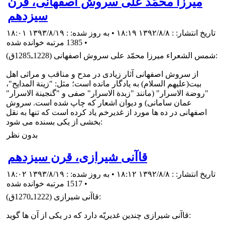
ميرزا محمّد على سروش اصفهانى، قرن
سیزدهم
تاریخ انتشار: : ۱۳۹۲/۸/۸ ۱۸:۱۹ • به روز شده: : ۱۳۹۳/۸/۱۹ ۱۸:۰۱
•
1385 مرتبه خوانده شده
شمس الشعراء ميرزا محمّد على سروش اصفهانى (1228ـ1285ق):
از سروش اصفهانى آثار زيادى در مدح و مناقب و مراثى اهل
بيت(علیهم السلام) به يادگار مانده است؛ مثل: "زينة المدايح"،
"روضة الاسرار" (مانند "زبدة الاسرار" صفى و "گنجينة الاسرار"
عمان سامانى) و ديوان اشعار كه چاپ شده است. سروش
اصفهانى در ده ها مورد از غديرخم ياد كرده است كه تنها به نقل
بخشى از يكى بسنده مى شود:
بدون نظر
قاآنى شيرازى، قرن سیزدهم
تاریخ انتشار: : ۱۳۹۲/۸/۸ ۱۸:۱۲ • به روز شده: : ۱۳۹۳/۸/۱۹ ۱۸:۰۲
•
1517 مرتبه خوانده شده
قاآنى شيرازى (1222ـ1270ق):
قاآنى شيرازى چندين غديريّه دارد كه در يكى از آن ها گويد: