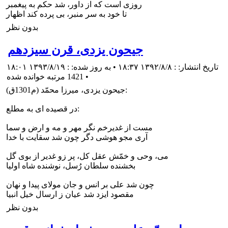
روزى است كه از داور، شد حكم به پيغمبر
تا خود به سر منبر، بى پرده كند اظهار
بدون نظر
جيحون يزدى، قرن سیزدهم
تاریخ انتشار: : ۱۳۹۲/۸/۸ ۱۸:۳۷ • به روز شده: : ۱۳۹۳/۸/۱۹ ۱۸:۰۱
•
1421 مرتبه خوانده شده
جيحون يزدى، ميرزا محمّد (م1301ق):
در قصيده اى به مطلع:
مست از غديرخم نگر مهر و مه و ارض و سما
آرى مجو هوشى دگر چون شد سقايت با خدا
مى، وحى و خمّش عقل كل، پر زو غدير از بوى گل
بخشنده سلطان رُسل، نوشنده شاه اوليا
چون شد على بر انس و جان مولاى پيدا و نهان
مقصود ايزد شد عيان ز ارسال خيل انبيا
بدون نظر