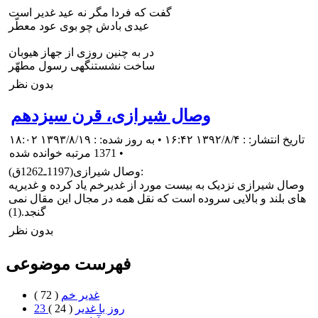
گفت كه فردا مگر نه عيد غدير است
عيدى بادش چو بوى عود معطّر
در به چنين روزى از جهاز هيوبان
ساخت نشستنگهى رسول مطهّر
بدون نظر
وصال شيرازى، قرن سیزدهم
تاریخ انتشار: : ۱۳۹۲/۸/۴ ۱۶:۴۲ • به روز شده: : ۱۳۹۳/۸/۱۹ ۱۸:۰۲
•
1371 مرتبه خوانده شده
وصال شيرازى(1197ـ1262ق):
وصال شيرازى نزدیک به بيست مورد از غديرخم ياد كرده و غديريه
هاى بلند و بالايى سروده است كه نقل همه در مجال اين مقال نمى
گنجد.(1)
بدون نظر
فهرست موضوعی
غدیر خم
( 72 )
23 روز با غدير
( 24 )