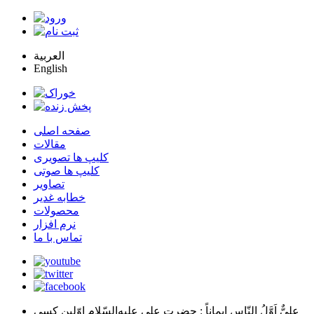
العربية
English
صفحه اصلی
مقالات
کلیپ ها تصویری
کلیپ ها صوتی
تصاویر
خطابه غدیر
محصولات
نرم افزار
تماس با ما
عليٌّ اَوَّلُ النّاسِ اِيماناً
: حضرت علي عليه‌السّلام اوّلين كسي