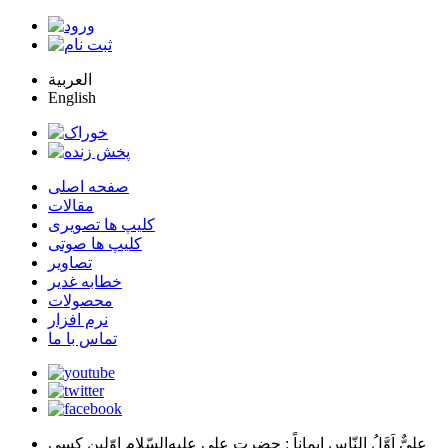
العربية
English
صفحه اصلی
مقالات
کلیپ ها تصویری
کلیپ ها صوتی
تصاویر
خطابه غدیر
محصولات
نرم افزار
تماس با ما
عليٌّ اَوَّلُ النّاسِ اِيماناً
: حضرت علي عليه‌السّلام اوّلين كسي