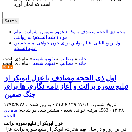
است كه ايمان آورد.
پنجم ذی الحجه مصادف با وقوع غزوه سویق و شهادت امام
جواد (علیه السلام) به روایتی
اول ربیع الثانی، قیام توابین برای خون خواهی امام حسین
علیه السلام
خانه
»
مطالب
»
تقویم شیعه
» ماه ذی الحجه
خانه
»
مطالب
»
تقویم شیعه
» ماه ذی الحجه
اول ذی الحجه مصادف با عزل ابوبکر از
تبلیغ سوره برائت و آغاز نامه نگاری ها برای
جنگ صفین
تاریخ انتشار: : ۱۳۹۲/۷/۱۴ ۲۱:۴۶ • به روز شده: : ۱۳۹۵/۶/۲۸
۱۳:۲۸
•
1563 مرتبه خوانده شده
• منتشر شده در شاخه:
ماه ذی
الحجه
عزل ابوبکر از تبلیغ سوره برائت
در این روز و در سال نهم هجرت، ابوبکر از تبلیغ سوره برائت عزل