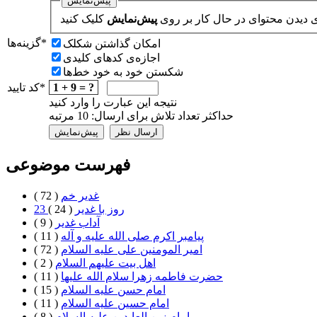
ی دیدن محتوای در حال کار بر روی
پيش‌نمايش
*
گزينه‌ها
امکان گذاشتن شکلک
اجازه‌ی کدهای کلیدی
شکستن خود به خود خط‌ها
1 + 9 = ?
*
کد تایید
نتیجه این عبارت را وارد کنید
حداکثر تعداد تلاش برای ارسال: 10 مرتبه
فهرست موضوعی
غدیر خم
( 72 )
23 روز با غدير
( 24 )
آداب غدیر
( 9 )
پیامبر اکرم صلی الله علیه و آله
( 11 )
امیر المومنین علی علیه السلام
( 72 )
اهل بيت علیهم السلام
( 2 )
حضرت فاطمه زهرا سلام الله علیها
( 11 )
امام حسن علیه السلام
( 15 )
امام حسین علیه السلام
( 11 )
امام زین العابدین علیه السلام
( 8 )