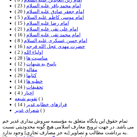
امام محمد باقر علیه السلام
( 23 )
امام جعفر صادق علیه السلام
( 20 )
امام موسی کاظم علیه السلام
( 5 )
امام رضا علیه السلام
( 15 )
امام علی نقی علیه السلام
( 21 )
امام محمد تقی علیه السلام
( 16 )
امام حسن عسکری علیه السلام
( 8 )
حضرت مهدی عجل الله فرجه
( 16 )
اولیاء الله
( 2 )
مناسبت ها
( 28 )
پاسخ به شبهات
( 12 )
مقاله
( 10 )
كتابها
( 29 )
خطبه ها
( 14 )
تحقيقات
( 24 )
اخبار
( 4 )
( )
تقویم شیعه
فرازهای خطابه غدیر
( 14 )
( )
شعرای غدیر
تمام حقوق این پایگاه متعلق به مؤسسه سروش بیداری غدیر خم
می باشد. در جهت ترویج معارف اسلامی هیچ گونه محدودیتی نسبت
به برداشت مطالب و تصاویر [به جز مصارف تجاری] وجود ندارد.