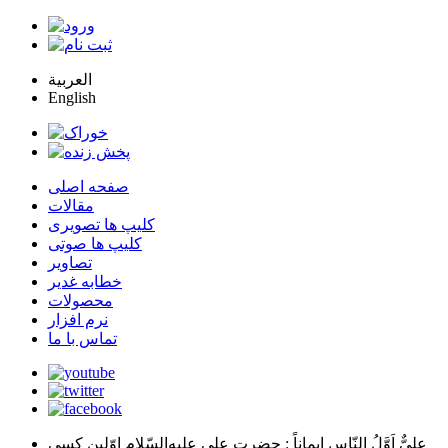
العربية
English
صفحه اصلی
مقالات
کلیپ ها تصویری
کلیپ ها صوتی
تصاویر
خطابه غدیر
محصولات
نرم افزار
تماس با ما
عليٌّ اَوَّلُ النّاسِ اِيماناً
: حضرت علي عليه‌السّلام اوّلين كسي