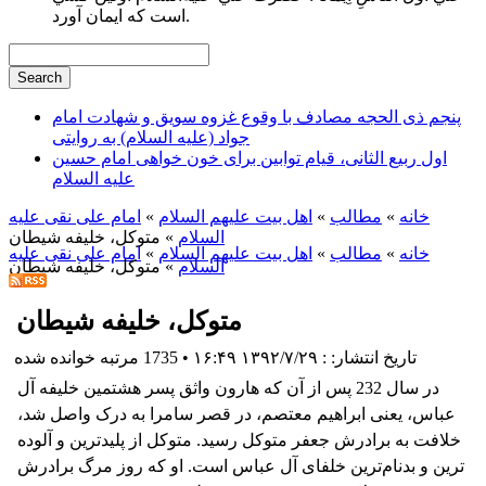
است كه ايمان آورد.
پنجم ذی الحجه مصادف با وقوع غزوه سویق و شهادت امام
جواد (علیه السلام) به روایتی
اول ربیع الثانی، قیام توابین برای خون خواهی امام حسین
علیه السلام
خانه
»
مطالب
»
اهل بيت علیهم السلام
»
امام علی نقی علیه
السلام
» متوکل، خلیفه شیطان
خانه
»
مطالب
»
اهل بيت علیهم السلام
»
امام علی نقی علیه
السلام
» متوکل، خلیفه شیطان
متوکل، خلیفه شیطان
تاریخ انتشار: : ۱۳۹۲/۷/۲۹ ۱۶:۴۹
•
1735 مرتبه خوانده شده
در سال 232 پس از آن که هارون واثق پسر هشتمین خلیفه آل
عباس، یعنی ابراهیم معتصم، در قصر سامرا به درک واصل شد،
خلافت به برادرش جعفر متوكل رسید. متوكل از پلیدترین و آلوده‌
ترین و بدنام‌ترین خلفای آل عباس است. او که روز مرگ برادرش