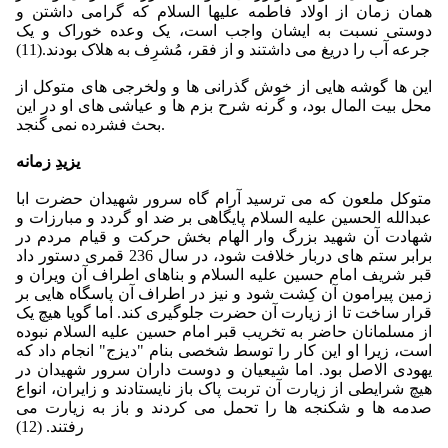
همان زمان از اولاد فاطمه علیها السلام که گرامى داشتن و
دوستى نسبت به ایشان واجب است، یک وعده خوراک و یک
جرعه آب را دریغ مى‏ داشتند و از فقر، مُشرِف به هلاک بودند.(11)
این ها گوشه هایى از خوش گذرانی ها و ولخرجی هاى متوكل از
محل بیت المال بود، و گرنه شرح بزم ها و عیاشی هاى او در این
بحث فشرده نمى ‏گنجد.
یزیدِ زمانه
متوکل ملعون که مى‏ ترسید آرام گاه سرور شهیدان حضرت ابا
عبدالله الحسین علیه السلام پایگاهى بر ضد او گردد و مبارزات و
شهادت آن شهید بزرگ وار الهام بخش حركت و قیام مردم در
برابر ستم هاى دربار خلافت شود، در سال 236 قمرى دستور داد
قبر شریف امام حسین علیه السلام و بناهاى اطراف آن ویران و
زمین پیرامون آن كِشت شود و نیز در اطراف آن پاسگاه هایى بر
قرار ساخت تا از زیارت آن حضرت جلوگیرى كند. اما گویا هیچ یک
از مسلمانان حاضر به تخریب قبر امام حسین علیه السلام نبوده
است، زیرا او این كار را توسط شخصى بنام "دیزج" انجام داد كه
یهودى الاصل بود. اما شیعیان و دوست داران سرور شهیدان در
هیچ شرایطى از زیارت آن تربت پاک باز نایستادند و زایران، انواع
صدمه ‏ها و شكنجه‏ ها را تحمل مى‏ كردند و باز به زیارت مى‏
رفتند. (12)