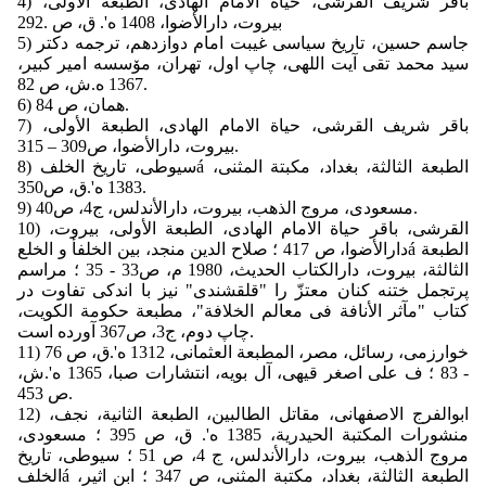
4) باقر شریف القرشى، حیاة الامام الهادى، الطبعة الاُولى‏،
بیروت، دارالأضوا، 1408 ه'. ق، ص .292
5) جاسم حسین، تاریخ سیاسى غیبت امام دوازدهم، ترجمه دكتر
سید محمد تقى آیت اللهى، چاپ اول، تهران، مۆسسه امیر كبیر،
1367 ه.ش، ص 82.
6) همان، ص 84.
7) باقر شریف القرشى، حیاة الامام الهادى، الطبعة الأولى،
بیروت، دارالأضوا، ص‏309 – 315.
8) سیوطى، تاریخ الخلفá الطبعة الثالثة، بغداد، مكبتة المثنى،
1383 ه'.ق، ص‏350.
9) مسعودی، مروج الذهب، بیروت، دارالأندلس، ج‏4، ص‏40.
10) القرشى، باقر حیاة الامام الهادى، الطبعة الأولى، بیروت،
دارالأضوا، ص 417 ؛ صلاح الدین منجد، بین الخلفأ و الخلعá الطبعة
الثالثة، بیروت، دارالكتاب الحدیث، 1980 م، ص‏33 - 35 ؛ مراسم
پرتجمل ختنه كنان معتزّ را "قلقشندى" نیز با اندكى تفاوت در
كتاب "مآثر الأنافة فى معالم الخلافة"، مطبعة حكومة الكویت،
چاپ دوم، ج‏3، ص‏367 آورده است.
11) خوارزمى، رسائل، مصر، المطبعة العثمانى، 1312 ه'.ق، ص 76
- 83 ؛ ف على اصغر قیهى، آل بویه، انتشارات صبا، 1365 ه'.ش،
ص 453.
12) ابوالفرج الاصفهانى، مقاتل الطالبین، الطبعة الثانیة، نجف،
منشورات المكتبة الحیدریة، 1385 ه'. ق، ص 395 ؛ مسعودى،
مروج الذهب، بیروت، دارالأندلس، ج 4، ص 51 ؛ سیوطى، تاریخ
الخلفá الطبعة الثالثة، بغداد، مكتبة المثنى، ص 347 ؛ ابن اثیر،