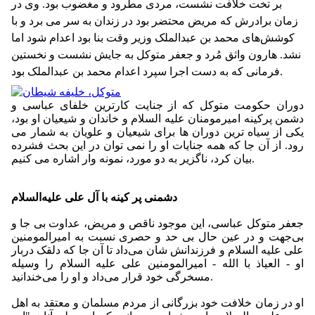
بر تخت خلافت نشست، مردی مطرود و مغضوب بود. وی در
زمان برادرش كه مریض محتضر بود در زندان به سر می ‌برد و با
كوشش‌های محمد بن عبدالملک وزیر وقت بنا بود اعدام شود اما
نشد. هارون واثق مُرد و جعفر متوكل به جایش نشست و نخستین
فرمانی كه به دست اجرا سپرد اعدام محمد بن عبدالملک بود.
دوران حكومت متوكل که از جنایت كارترین خلفاى عباسى و
دشمن پرکینه امیرمومنان علیه السلام و خاندان و شیعیان او بود،
یكى از سیاه ترین دوران ها برای شیعیان و علویان به شمار مى‏
رود. از آن جا كه همه جنایات او را نمى‏ توان در این بحث فشرده
بیان كرد، ناگزیر به دو مورد، نمونه وار اشاره مى‏ كنیم.
دشمنی پر کینه با آل ‌علی علیه‌‌السلام
جعفر متوكل عباسی، این موجود ناقص و مریض، عداوت بی‌ جا و
بی‌جهت و در عین حال بی‌ حد و حصری نسبت به امیرالمومنین
علی علیه ‌السلام و فرزندانش شان می‌داد تا آن جا كه دلقک دربار
او - العیاذ با الله - امیرالمومنین علی علیه ‌السلام را وسیله‌
مسخرگی خود قرار می‌داد و او را می‌خندانید.
او در زمان خلافت خود بزرگانى از مردم مسلمان و معتقد به اهل