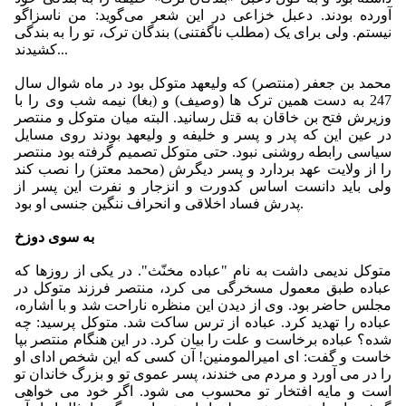
آورده بودند. دعبل خزاعی در این شعر می‌گوید: من ناسزاگو
نیستم. ولی برای یک (مطلب ناگفتنی) بندگان ترک، تو را به بندگی
كشیدند...
محمد بن جعفر (منتصر) كه ولیعهد متوكل بود در ماه شوال سال
247 به دست همین ترک ها (وصیف) و (بغا) نیمه شب وی را با
وزیرش فتح بن خاقان به قتل رسانید. البته میان متوکل و منتصر
در عین این كه پدر و پسر و خلیفه و ولیعهد بودند روی مسایل
سیاسی رابطه‌ روشنی نبود. حتی متوكل تصمیم گرفته بود منتصر
را از ولایت عهد بردارد و پسر دیگرش (محمد معتز) را نصب كند
ولی باید دانست اساس كدورت و انزجار و نفرت این پسر از
پدرش فساد اخلاقی و انحراف ننگین جنسی او بود.
به سوی دوزخ
متوكل ندیمى داشت به نام "عباده مخنّث". در یكى از روزها كه
عباده طبق معمول مسخرگى مى‏ كرد، منتصر فرزند متوکل در
مجلس حاضر بود. وى از دیدن این منظره ناراحت شد و با اشاره،
عباده را تهدید كرد. عباده از ترس ساكت شد. متوكل پرسید: چه
شده؟ عباده برخاست و علت را بیان كرد. در این هنگام منتصر بپا
خاست و گفت: اى امیرالمومنین! آن كسى كه این شخص اداى او
را در مى‏ آورد و مردم مى‏ خندند، پسر عموى تو و بزرگ خاندان تو
است و مایه افتخار تو محسوب مى‏ شود. اگر خود مى‏ خواهى