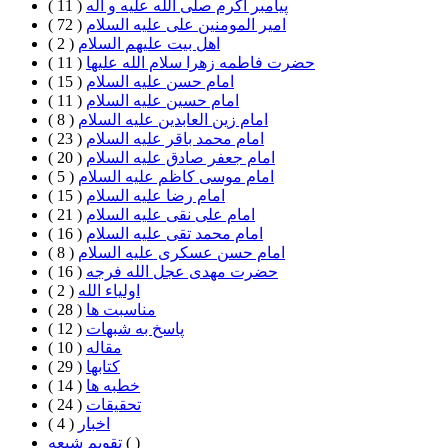
پیامبر اکرم صلی الله علیه و آله
( 11 )
امیر المومنین علی علیه السلام
( 72 )
اهل بيت علیهم السلام
( 2 )
حضرت فاطمه زهرا سلام الله علیها
( 11 )
امام حسن علیه السلام
( 15 )
امام حسین علیه السلام
( 11 )
امام زین العابدین علیه السلام
( 8 )
امام محمد باقر علیه السلام
( 23 )
امام جعفر صادق علیه السلام
( 20 )
امام موسی کاظم علیه السلام
( 5 )
امام رضا علیه السلام
( 15 )
امام علی نقی علیه السلام
( 21 )
امام محمد تقی علیه السلام
( 16 )
امام حسن عسکری علیه السلام
( 8 )
حضرت مهدی عجل الله فرجه
( 16 )
اولیاء الله
( 2 )
مناسبت ها
( 28 )
پاسخ به شبهات
( 12 )
مقاله
( 10 )
كتابها
( 29 )
خطبه ها
( 14 )
تحقيقات
( 24 )
اخبار
( 4 )
( )
تقویم شیعه