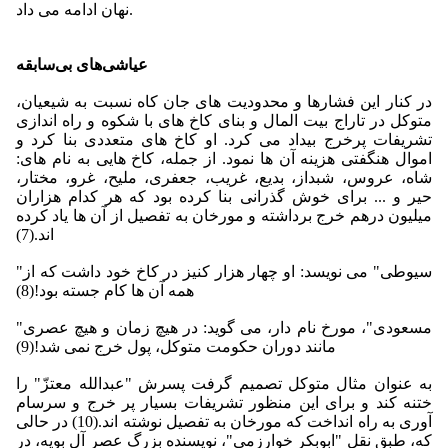
نهان ادامه مى ‏داد.
عیاشی‌های بی‌سابقه
در كنار این فشارها و محدودیت هاى جان كاه نسبت به شیعیان،
متوكل در تاراج بیت المال و بناى كاخ هاى با شكوه و راه اندازى
تشریفات پرخرج بیداد مى‏ كرد. او كاخ هاى متعددى بنا كرد و
اموال هنگفتى هزینه آن ها نمود. از جمله، كاخ هایى به نام هاى:
شاه، عروس، شبداز، بدیع، غریب، جعفرى، ملیح، غرو، مختار،
حیر و ... براى خوش گذرانى بنا كرده بود كه هر كدام هزاران
میلیون درهم خرج برداشته و مورخان به تفصیل از آن ها یاد كرده‏
اند.(7)
"سیوطى" مى‏ نویسد: او چهار هزار كنیز در كاخ خود داشت كه از
همه آن ها كام جسته بود!(8)
"مسعودى"، مورخ نام دار، مى‏ گوید: در هیچ زمان و هیچ عصرى
مانند دوران حكومت متوكل، پول خرج نمى‏ شد!(9)
به عنوان مثال متوكل تصمیم گرفت پسرش "عبدالله معتزّ" را
ختنه كند و براى این منظور تشریفات بسیار پر خرج و سرسام
آورى به راه انداخت كه مورخان به تفصیل نوشته ‏اند.(10) در حالی
که، طبق نقل "ابوبكر خوارزمى"، نویسنده بزرگ عصر آل بویه، در