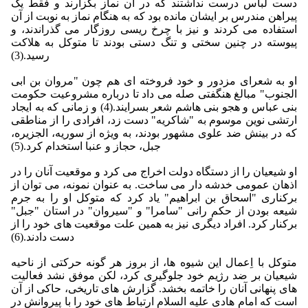
دست لباس درست نداشتند كه در آن نماز بگزارند و فقط یک
پیراهن مندرس بر ایشان مانده بود كه به هنگام نماز به نوبت از آن
استفاده مى‏ كردند و نیز با چرخ ریسى روزگار مى‏ گذراندند، و
پیوسته در چنین سختى و تنگ دستى بودند تا متوكل به هلاكت
رسید.(3)
او به شعراى مزدور و خود فروخته ‏اى هم چون "مروان بن ابى
الجنوب" مبالغ هنگفتى صله مى‏ داد تا درباره مشروعیت حكومت
بنى عباس و هجو بنى هاشم شعر بسرایند.(4) و زمانى كه به ایجاد
ارتشى نوین موسوم به "شاكریه" دست زد، افرادى را از مناطقى
كه در بینش ضد علوى مشهور بودند، به ویژه از سوریه، الجزیره،
جبل، حجاز و عنبا استخدام كرد.(5)
او شیعیان را از دستگاه دولت اخراج مى‏ كرد و موقعیت آنان را در
اذهان عمومى خدشه دار مى‏ ساخت. به عنوان نمونه، مى‏ توان از
بركنارى "اسحاق بن ابراهیم" یاد كرد كه متوكل او را به جرم
شیعه بودن از حكم رانى "سامرا" و "سیروان" در استان "جبل"
بركنار كرد. افراد دیگرى نیز به همین علت موقعیت هاى خود را از
دست دادند.(6)
متوكل با اِعمال این شیوه‏ ها، از بروز هر گونه حركتى از ناحیه
شیعیان بر ضد رژیم خود جلوگیرى كرد، لكن موفق نشد فعالیت
هاى پنهانى آنان را خاتمه بخشد. گزارش هاى تاریخى، حاكى از آن
است كه امام هادى علیه السلام ارتباط هاى خود را با پیروانش در