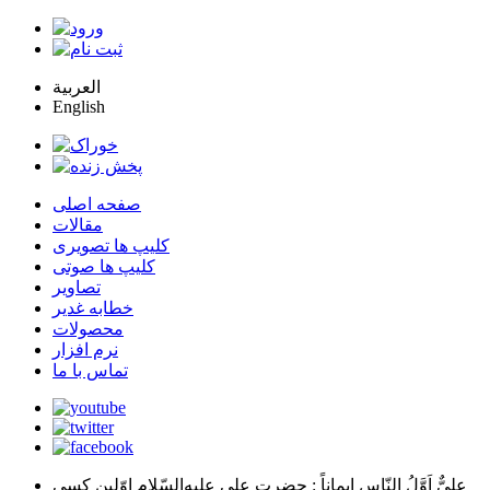
العربية
English
صفحه اصلی
مقالات
کلیپ ها تصویری
کلیپ ها صوتی
تصاویر
خطابه غدیر
محصولات
نرم افزار
تماس با ما
عليٌّ اَوَّلُ النّاسِ اِيماناً
: حضرت علي عليه‌السّلام اوّلين كسي