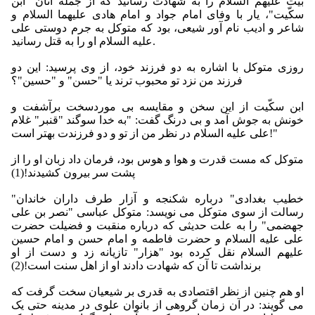
بیت علیهم ‌السلام را به شهادت رسانید كه از جمله آنان "ابن
سكّیت"، یار با وفاى امام جواد و امام هادى علیهما‌ السلام و
شاعر و ادیب نام آور شیعى، بود كه متوكل به جرم دوستى على
علیه السلام او را به قتل رسانید.
روزى متوكل با اشاره به دو فرزند خود، از وى پرسید: این دو
فرزند من نزد تو محبوب ترند یا "حسن" و "حسین"؟
ابن سكّیت از این سخن و مقایسه بى موردسخت برآشفت و
خونش به جوش آمد و بى درنگ گفت: "به خدا سوگند "قنبر" غلام
على علیه السلام در نظر من از تو و دو فرزندت بهتر است!"
متوكل كه مست قدرت و هوا و هوس بود، فرمان داد زبان او را از
پشت سر بیرون كشیدند!(1)
"خطیب بغدادى" درباره شكنجه و آزار طرف داران خاندان
رسالت از سوى متوكل مى‏ نویسد: متوكل عباسى "نصر بن على
جهضمى" را به علت حدیثى كه درباره منقبت و فضیلت حضرت
على علیه السلام و حضرت فاطمه و امام حسن و امام حسین
علیهم السلام نقل كرده بود "هزار" تازیانه زد و دست از او
برنداشت تا آن كه شهادت دادند او از اهل سنت است!(2)
او هم چنین از نظر اقتصادى به قدرى بر شیعیان سخت گرفت كه
مى‏ گویند: در آن زمان گروهى از بانوان علوى در مدینه حتى یک