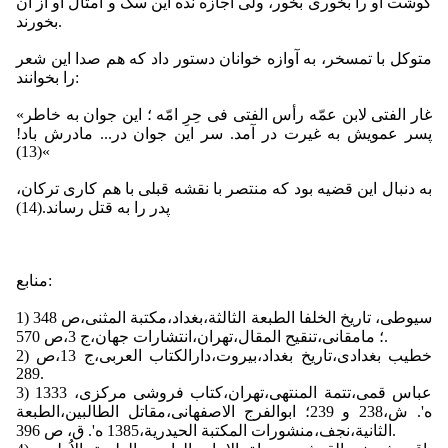
گوشت او را بخورى بخور، ولى اجازه نده این سگ و امثال او از آن
بخورند.
متوكل با تمسخر، به آوازه خوانان دستور داد كه هم صدا این شعر
را بخوانند:
«غار الفتى لابن عمّه رأس الفتى فى حِرِ امّه ؛ این جوان به خاطر
پسر عمویش به غیرت در آمد. سر این جوان در... مادرش باد!
»(13)
به دنبال این قضیه بود كه منتصر با نقشه قبلى با هم كارى تركان،
پدر را به قتل رساند.(14)
منابع:
1) سیوطى، تاریخ الخلفا الطبعة الثالثة،بغداد،مكتبة المثنى،ص 348
؛ مامقانى،تنقیح المقال،تهران،انتشارات جهان،ج 3،ص 570.
2) خطیب بغدادى،تاریخ بغداد،بیروت،دارالكتاب العربى،ج 13،ص
289.
3) عباس قمى،تتمة المنتهى،تهران،كتاب فروشى مركزى، 1333
ه'. ش،238 و 239؛ ابوالفرج الاصفهانى،مقاتل الطالبین،الطبعة
الثانیة،نجف،منشورات المكتبة الحیدریة،1385 ه'. ق، ص 396.