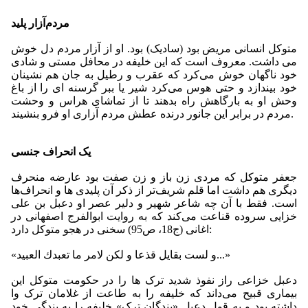
مردم‌آزار پلید
متوكل انسانی مریض بود (سادیک) بود. او از آزار مردم دل خوش
می ‌داشت. معروف است كه این خلیفه در محافل مستی و شادی
خود ناگهان خوش می‌كرد كه عقرب و رطیل به جان هم نشینان
خود بیندازد و حتی هوس می‌كرد شیر یا ببر گرسنه ‌ای را از باغ
وحش او به بارگاهش راه بدهند تا از تماشای هراس و وحشت
مردم در برابر این جانور درنده عطش مردم آزاری او فرو بنشیند.
یک انحراف جنسی
جعفر متوكل كه مردی زن‌ باز و زن صفت بود عارضه‌ منحرف
دیگری هم داشت اما قلم شریف‌تر از ذكر آن پلیدی ها و انحراف‌ها
است. فقط با آن چه شاعر شهیر و دلیر عصر او دعبل بن علی
خزایی سروده قناعت می‌كند که به روایت ابوالفرج اصفهانی در
اغانی (ج18، ص95) سخنی در هجو متوكل دارد:
«و لست بقایل قذعا و لكن لامر ما تعبدك العبید...»
دعبل خزاعی راز نفوذ شدید ترک ها را در حكومت متوكل این
بیماری قبیح می‌داند كه خلیفه را به طاعت از غلامان ترک وا
داشته بود و به قول دعبل «بندگان ترک» خلیفه را به بندگی خود