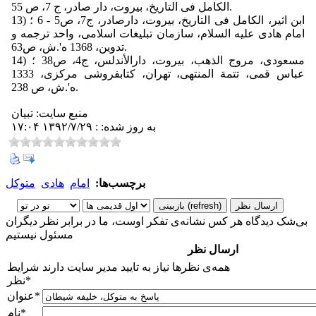
الكامل فى التاریخ، بیروت، دار صادر، ج 7، ص 55.
13) ابن اثیر، الكامل فى التاریخ، بیروت، دارصادر، ج‏7، ص‏5 - 6 ؛
امام هادى علیه السلام، سازمان تبلیغات اسلامى، واحد ترجمه و
تدوین، 1368 ه'.ش، ص‏63.
14) مسعودى، مروج الذهب، بیروت، دارالأندلس، ج‏4، ص‏38 ؛
عباس قمى، تتمة المنتهى، تهران، كتابفروشى مركزى، 1333
ه'.ش، ص 238.
منبع سایت: تبیان
به روز شده: : ۱۳۹۲/۷/۲۹ ۱۷:۰۴
برچسب‌ها:
امام
هادی
متوکل
بی‌شک دیدگاه هر کس نشانه‌ی تفکر اوست، ما در برابر نظر دیگران
مسئول نیستیم
ارسال نظر
همه‌ی نظرها نیاز به تایید مدیر سایت دارند
شرایط
*
نظر
*
عنوان
*
نام