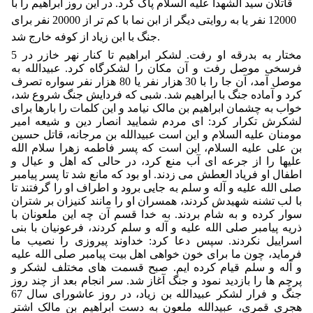
قاتلان سید الشهدا علیه السلام پاک کرد. در این روز ابراهیم را با
12000 نفر یا به روایتی دیگر از ابن نما با کم تر از 20000 نفر برای
جنگ با ابن زیاد از کوفه خارج شد.
مختار به بدرقه او رفت. لشکر ابراهیم تا کنار نهر خازر در 5
فرسخی موصل رفت و آن مکان را لشکرگاه کرد. عبیدالله به
موصل آمد، آن جا را با 30 هزار نفر یا 80 هزار نفر سواره تصرف
کرد و آماده جنگ با ابراهیم شد. شبی که فردایش جنگ شروع شد،
خواب به چشمان ابراهیم بن مالک نیامد و این کلمات را بارها برای
لشکرش تکرار کرد: ای مردم شمایید انصار دین و شیعه امیر
مومنان علیه السلام و این است عبیدالله بن مرجانه، قاتل حسین
بن علی علیه السلام، این است که پسر فاطمه زهرا سلام الله
علیها را از جرعه ای آب منع کرد، در حالی که اهل و عیال و
اطفال او فریاد العطش می زدند. او بود که مانع شد تا پسر پیامبر
صلی الله علیه و آله و سلم به جایی برود و اطراف او را گرفتند تا
با لب تشنه شهیدش کردند، همسران او را مانند کنیزان بر شتران
سوار کرده و به شام بردند. به خدا قسم آن چه این ملعونان با
ذریه پیامبر صلی الله علیه و آله و سلم کردند، فرعونیان با بنی
اسراییل نکردند. سپس دعا کرد: خداوند پیروزی را نصیب ما
فرماید، چون ما برای خون خواهی اهل بیت پیامبر صلی الله علیه
و آله و سلم قیام کرده ایم. صبح قسمت های مختلف لشکر و
پرچم ها را بازدید نمود و جنگ آغاز شد. سر انجام بعد از چند روز
جنگ و فرار لشکر عبیدالله بن زیاد، در روز عاشورای سال 67
هجری قمری، عبیدالله ملعون به دست ابراهیم بن مالک اشتر