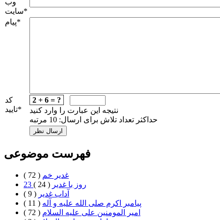
وب
*
سایت
*
پیام
2 + 6 = ?
کد
*
تایید
نتیجه این عبارت را وارد کنید
حداکثر تعداد تلاش برای ارسال: 10 مرتبه
فهرست موضوعی
غدیر خم
( 72 )
23 روز با غدير
( 24 )
آداب غدیر
( 9 )
پیامبر اکرم صلی الله علیه و آله
( 11 )
امیر المومنین علی علیه السلام
( 72 )