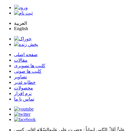
العربية
English
صفحه اصلی
مقالات
کلیپ ها تصویری
کلیپ ها صوتی
تصاویر
خطابه غدیر
محصولات
نرم افزار
تماس با ما
عليٌّ اَوَّلُ النّاسِ اِيماناً
: حضرت علي عليه‌السّلام اوّلين كسي