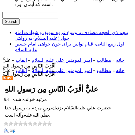
است كه ايمان آورد.
پنجم ذی الحجه مصادف با وقوع غزوه سویق و شهادت امام
جواد (علیه السلام) به روایتی
اول ربیع الثانی، قیام توابین برای خون خواهی امام حسین
علیه السلام
خانه
»
مطالب
»
امیر المومنین علی علیه السلام
»
القاب
» عليٌّ
أقْرَبُ النّاسِ مِن رَسولِ اللهِ
خانه
»
مطالب
»
امیر المومنین علی علیه السلام
»
القاب
» عليٌّ
أقْرَبُ النّاسِ مِن رَسولِ اللهِ
عليٌّ أقْرَبُ النّاسِ مِن رَسولِ اللهِ
931 مرتبه خوانده شده
حضرت علي عليه‌السّلام نزديك‌ترين مردم به رسول خدا
صلّي‌الله‌عليه‌و‌آله است.