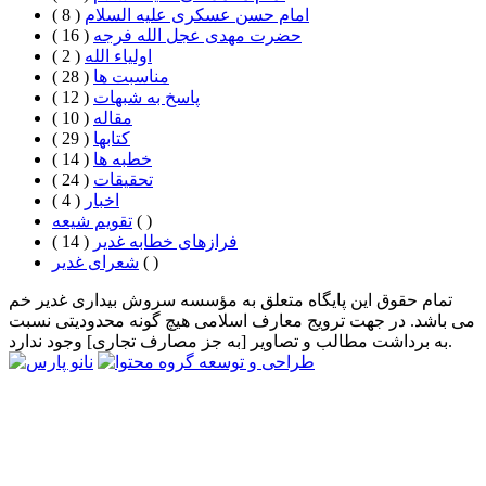
امام حسن عسکری علیه السلام
( 8 )
حضرت مهدی عجل الله فرجه
( 16 )
اولیاء الله
( 2 )
مناسبت ها
( 28 )
پاسخ به شبهات
( 12 )
مقاله
( 10 )
كتابها
( 29 )
خطبه ها
( 14 )
تحقيقات
( 24 )
اخبار
( 4 )
( )
تقویم شیعه
فرازهای خطابه غدیر
( 14 )
( )
شعرای غدیر
تمام حقوق این پایگاه متعلق به مؤسسه سروش بیداری غدیر خم
می باشد. در جهت ترویج معارف اسلامی هیچ گونه محدودیتی نسبت
به برداشت مطالب و تصاویر [به جز مصارف تجاری] وجود ندارد.