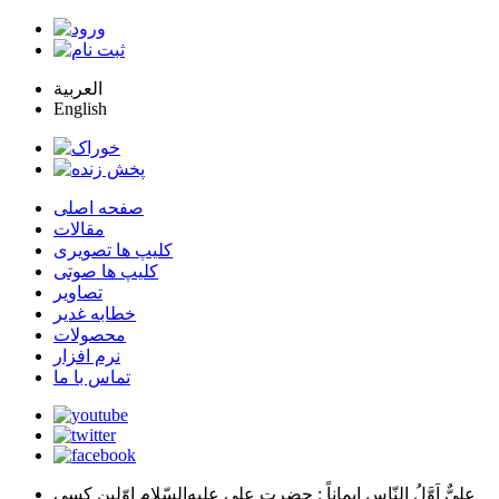
العربية
English
صفحه اصلی
مقالات
کلیپ ها تصویری
کلیپ ها صوتی
تصاویر
خطابه غدیر
محصولات
نرم افزار
تماس با ما
عليٌّ اَوَّلُ النّاسِ اِيماناً
: حضرت علي عليه‌السّلام اوّلين كسي