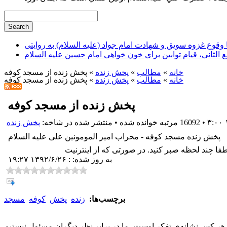
وقوع غزوه سویق و شهادت امام جواد (علیه السلام) به روایتی
ع الثانی، قیام توابین برای خون خواهی امام حسین علیه السلام
خانه
»
مطالب
»
پخش زنده
» پخش زنده از مسجد کوفه
خانه
»
مطالب
»
پخش زنده
» پخش زنده از مسجد کوفه
پخش زنده از مسجد کوفه
•
16092 مرتبه خوانده شده
•
منتشر شده در شاخه:
پخش زنده
پخش زنده مسجد کوفه - محراب امیر المومونین علی علیه السلام
به روز شده: : ۱۳۹۲/۶/۲۶ ۱۹:۲۷
برچسب‌ها:
زنده
پخش
کوفه
مسجد
هر کس نشانه‌ی تفکر اوست، ما در برابر نظر دیگران مسئول نیستیم