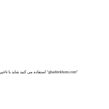
لطفا چند لحظه صبر کنید. در صورتی که از اینترنیت dial up استفاده می کنید شاید با تاخیر مواجه شوید. (( اگر حالی دست داد ما را هم فراموش نکنید)) "ghadirekhom.com"