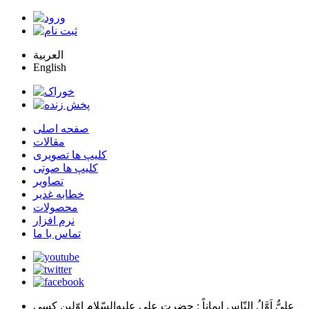
العربية
English
صفحه اصلی
مقالات
کلیپ ها تصویری
کلیپ ها صوتی
تصاویر
خطابه غدیر
محصولات
نرم افزار
تماس با ما
عليٌّ اَوَّلُ النّاسِ اِيماناً
: حضرت علي عليه‌السّلام اوّلين كسي