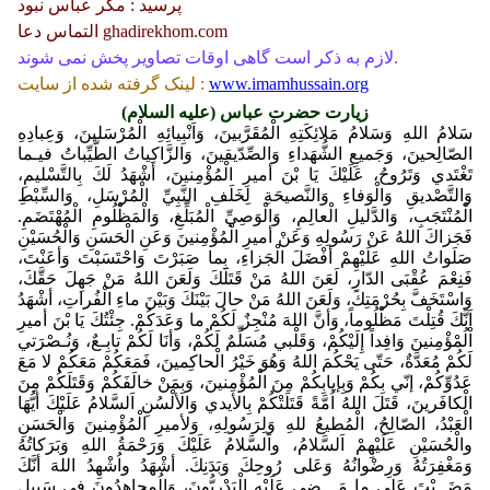
پرسید : مگر عباس نبود
التماس دعا ghadirekhom.com
لازم به ذکر است گاهی اوقات تصاویر پخش نمی شوند.
www.imamhussain.org
لینک گرفته شده از سایت :
زیارت حضرت عباس (علیه السلام)
سَلامُ اللهِ وَسَلامُ مَلائِكَتِهِ الْمُقَرَّبينَ، وَاَنْبِيائِهِ الْمُرْسَلينَ، وَعِبادِهِ
الصّالِحينَ، وَجَميعِ الشُّهَداءِ وَالصِّدّيقينَ، وَالزَّاكِياتُ الطَّيِّباتُ فيـما
تَغْتَدي وَتَرُوحُ، عَلَيْكَ يَا بْنَ أميرِ الْمُؤْمِنينَ، أشْهَدُ لَكَ بِالتَّسْليمِ،
وَالتَّصْديقِ وَالْوَفاءِ وَالنَّصيحَةِ لِخَلَفِ النَّبِيِّ الْمُرْسَلِ، وَالسِّبْطِ
الْمُنْتَجَبِ، وَالدَّليلِ الْعالِمِ، وَالْوَصِيِّ الْمُبَلِّغِ، وَالْمَظْلُومِ الْمُهْتَضَمِ.
فَجَزاكَ اللهُ عَنْ رَسُولِهِ وَعَنْ أميرِ الْمُؤْمِنينَ وَعَنِ الْحَسَنِ وَالْحُسَيْنِ
صَلَواتُ اللهِ عَلَيْهِمْ أفْضَلَ الْجَزاءِ، بِما صَبَرْتَ وَاحْتَسَبْتَ وَأعَنْتَ،
فَنِعْمَ عُقْبَى الدّارِ، لَعَنَ اللهُ مَنْ قَتَلَكَ وَلَعَنَ اللهُ مَنْ جَهِلَ حَقَّكَ،
وَاسْتَخَفَّ بِحُرْمَتِكَ، وَلَعَنَ اللهُ مَنْ حالَ بَيْنَكَ وَبَيْنَ ماءِ الْفُراتِ، أشْهَدُ
اَنَّكَ قُتِلْتَ مَظْلُوماً، وَأنَّ اللهَ مُنْجِزٌ لَكُمْ ما وَعَدَكُمْ. جِئْتُكَ يَا بْنَ أميرِ
اْلُمْؤْمِنينَ وَافِداً إِلَيْكُمْ، وَقَلْبي مُسَلِّمٌ لَكُمْ، وَأنَا لَكُمْ تابِـعٌ، وَنُـصْرَتي
لَكُمْ مُعَدَّةٌ، حَتّى يَحْكُمَ اللهُ وَهُوَ خَيْرُ الْحاكِمينَ، فَمَعَكُمْ مَعَكُمْ لا مَعَ
عَدُوِّكُمْ، إنّي بِكُمْ وَبِإيابِكُمْ مِنَ الْمُؤْمِنينَ، وَبِمَنْ خالَفَكُمْ وَقَتَلَكُمْ مِنَ
الْكافَرينَ، قَتَلَ اللهُ اُمَّةً قَتَلَتْكُمْ بِالأيدي وَالألْسُنِ اَلسَّلامُ عَلَيْكَ أيُّهَا
الْعَبْدُ، الصّالِحُ، الْمُطيعُ للهِ وَلِرَسُولِهِ، وَلأميرِ الْمُؤْمِنينَ وَالْحَسَنِ
والْحُسَيْنِ عَلَيْهِمْ اَلسَّلامُ، واَلسَّلامُ عَلَيْكَ وَرَحْمَةُ اللهِ وَبَرَكاتُهُ
وَمَغْفِرَتُهُ وَرِضْوانُهُ وَعَلى رُوحِكَ وَبَدَنِكَ. أشْهَدُ واُشْهِدُ اللهَ أنَّكَ
مَضَــيْتَ عَلى ما مَـــضى عَلَيْهِ الْبَدْرِيُّونَ، وَالُمجاهِدُونَ فِي سَبيلِ