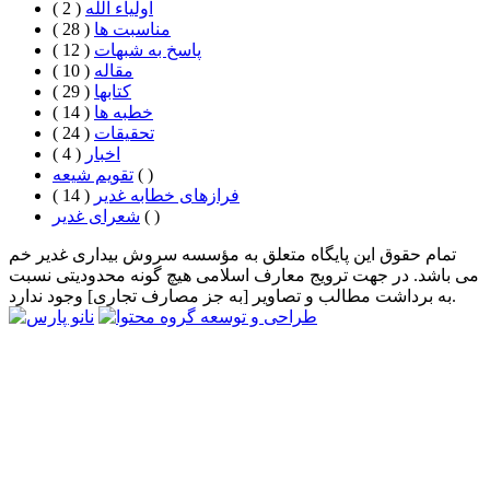
اولیاء الله
( 2 )
مناسبت ها
( 28 )
پاسخ به شبهات
( 12 )
مقاله
( 10 )
كتابها
( 29 )
خطبه ها
( 14 )
تحقيقات
( 24 )
اخبار
( 4 )
( )
تقویم شیعه
فرازهای خطابه غدیر
( 14 )
( )
شعرای غدیر
تمام حقوق این پایگاه متعلق به مؤسسه سروش بیداری غدیر خم
می باشد. در جهت ترویج معارف اسلامی هیچ گونه محدودیتی نسبت
به برداشت مطالب و تصاویر [به جز مصارف تجاری] وجود ندارد.