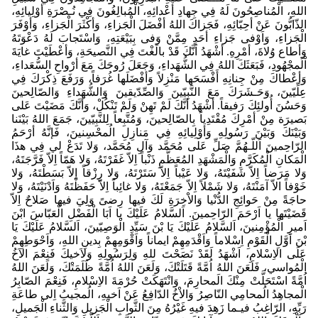
اللهِ، الْمُناصِحُونَ لَهُ فِي جِهادِ أعْدائِهِ، الْمُبالِغُونَ فِي نُـصْرَةِ أوْلِيائِهِ،
الذّابُّونَ عَنْ أحِبّائِهِ، فَجَزاكَ اللهُ أفْضَلَ الْجَزاءِ، وَأكْثَرَ الْجَزاءِ، وَأوْفَرَ
الْجَزاءِ، وَاَوْفى جَزاءِ أحَدٍ مِمَّنْ وَفى بِبَيْعَتِهِ، وَاسْتَجابَ لَهُ دَعْوَتَهُ
وَأطاع وُلاةَ، أمْرِهِ. أشْهَدُ اَنَّكَ قَدْ بالَغْتَ فِي النَّصيحَةِ، وَأعْطَيْتَ غايَةَ
اْلَمجْهُودِ، فَبَعَثَكَ اللهُ فِي الشُّهَداءِ، وَجَعَلَ رُوحَكَ مَعَ أرْواحِ السُّعَداءِ،
وَأعْطاكَ مِنْ جِنانِهِ أَفْسَحَها مَنْزِلاً وَأفْضَلَها غُرَفاً، وَرَفَعَ ذِكْرَكَ فِي
عِلِّيّينَ، وَحَـشَرَكَ مَعَ النَّبِيّينَ وَالصِّدّيقينَ وَالشُّهَداءِ وَالصّالِحينَ
وَحَسُنَ أُولئِكَ رَفيقاً. أشْهَدُ أنَّكَ لَمْ تَهِنْ وَلَمْ تَنْكُلْ، وَأنَّكَ مَضَيْتَ عَلى
بَصيرَة مِنْ أمْرِكَ مُقْتَدِياً بِالصّالِحينَ، وَمُتَّبِعاً لِلنَّبِيّينَ، جَمَعَ اللهُ بَيْنَنا
وَبَيْنَكَ وَبَيْنَ رَسُولِهِ وَأوْلِيائِهِ فِي مَنازِلِ الُمحْسِنينَ، فَإنَّهُ أرْحَمُ
الرّاحِمينَ اَللّـهُمَّ صَلِّ عَلى مُحَمَّد وَآلِ مُحَمَّد، وَلا تَدَعْ لي فِي هذَا
الْمَكانِ الْمُكَرَّمِ وَالْمَشْهَدِ المُعَظَّمِ ذَنْباً اِلاّ غَفَرْتَهُ، وَلا هَمّاً اِلاّ فَرَّجَتَهُ،
وَلا مَرَضاً اِلاّ شَفَيْتَهُ، وَلا عَيْباً اِلاّ سَتَرْتَهُ، وَلا رِزْقاً اِلاّ بَسَطْتَهُ، وَلا
خَوْفاً الاّ آمَنْتَهُ، وَلا شَمْلاً اِلاّ جَمَعْتَهُ، وَلا غائِباً اِلاّ حَفَظْتَهُ وَاَدْنَيْتَهُ، وَلا
حاجَةً مِنْ حَوائِجِ الدُّنْيا وَالاْخِرَةِ لَكَ فيها رِضىً وَلِيَ فيها صَلاحٌ اِلاّ
قَضَيْتَها يا اَرْحَمَ الرّاحِمينَ. اَلسَّلامُ عَلَيْكَ يا اَبَا الْفَضْلِ الْعَبّاسَ ابْنَ
اَميرِ الْمُؤْمِنينَ، اَلسَّلامُ عَلَيْكَ يَا بْنَ سَيِّدِ الْوَصِيّينَ، اَلسَّلامُ عَلَيْكَ يَا
بْنَ اَوَّلِ الْقَوْمِ اِسْلاماً وَاَقْدَمِهِمْ ايماناً وَاَقْوَمِهِمْ بِدينِ اللهِ، وَاَحْوَطِهِمْ
عَلَى الاِسْلامِ، اَشْهَدُ لَقَدْ نَصَحْتَ للهِ وَلِرَسُولِهِ وَلاَخيكَ فَنِعْمَ الاَخُ
الْمُواسي، فَلَعَنَ اللهُ اُمَّةً قَتَلَتْكَ، وَلَعَنَ اللهُ اُمَّةً ظَلَمَتْكَ، وَلَعَنَ اللهُ
اُمَّةً اسْتَحَلَّتْ مِنْكَ الَمحارِمَ، وَانْتَهَكَتْ حُرْمَةَ الاِسْلامِ، فَنِعْمَ الصّابِرُ
الْمجاهِدُ الُمحامِي النّاصِرُ وَالاْخُ الدّافِعُ عَنْ اَخيهِ، الُمجيبُ اِلى طاعَةِ
رَبِّهِ، الرّاغِبُ فيـما زَهِدَ فيهِ غَيْرُهُ مِنَ الثَّوابِ الْجَزيلِ وَالثَّناءِ الْجَميلِ،