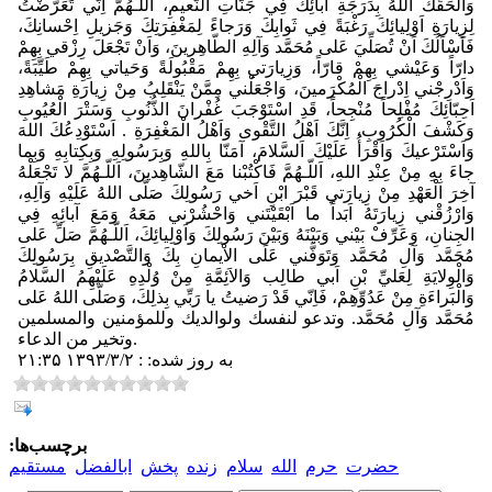
وَاَلْحَقَكَ اللهُ بِدَرَجَةِ آبائِكَ فِي جَنّاتِ النَّعيمِ، اَللّـهُمَّ اِنّي تَعَرَّضْتُ
لِزِيارَةِ اَوْلِيائِكَ رَغْبَةً فِي ثَوابِكَ وَرَجاءً لِمَغْفِرَتِكَ وَجَزيلِ اِحْسانِكَ،
فَاَسْاَلُكَ اَنْ تُصَلِّيَ عَلى مُحَمَّد وَآلِهِ الطّاهِرينَ، وَاَنْ تَجْعَلَ رِزْقي بِهِمْ
دارّاً وَعَيْشي بِهِمْ قارّاً، وَزِيارَتي بِهِمْ مَقْبُولَةً وَحَياتي بِهِمْ طَيِّبَةً،
وَاَدْرِجْني اِدْراجَ الْمُكْرَمينَ، وَاجْعَلْني مِمَّنْ يَنْقَلِبُ مِنْ زِيارَةِ مَشاهِدِ
اَحِبّائِكَ مُفْلِحاً مُنْجِحاً، قَدِ اسْتَوْجَبَ غُفْرانَ الذُّنُوبِ وَسَتْرَ الْعُيُوبِ
وَكَشْفَ الْكُرُوبِ، اِنَّكَ اَهْلُ التَّقْوى وَاَهْلُ الْمَغْفِرَةِ . اَسْتَوْدِعُكَ اللهَ
وَاَسْتَرْعيكَ وَاَقْرَأُ عَلَيْكَ اَلسَّلامَ، آمَنّا بِاللهِ وَبِرَسُولِهِ وَبِكِتابِهِ وَبِما
جاءَ بِهِ مِنْ عِنْدِ اللهِ، اَللّـهُمَّ فَاكْتُبْنا مَعَ الشّاهِدينَ، اَللّـهُمَّ لا تَجْعَلْهُ
آخِرَ الْعَهْدِ مِنْ زِيارَتي قَبْرَ ابْنِ اَخي رَسُولِكَ صَلَّى اللهُ عَلَيْهِ وَآلِهِ،
وَارْزُقْني زِيارَتَهُ اَبَداً ما اَبْقَيْتَني وَاحْشُرْني مَعَهُ وَمَعَ آبائِهِ فِي
الجِنانِ، وَعَرِّفْ بَيْني وَبَيْنَهُ وَبَيْنَ رَسُولِكَ وَاَوْلِيائِكَ، اَللّـهُمَّ صَلِّ عَلى
مُحَمَّد وَآلِ مُحَمَّد وَتَوَفَّني عَلَى الاْيمانِ بِكَ وَالتَّصْديقِ بِرَسُولِكَ
وَالْوِلايَةِ لِعَليِّ بْنِ اَبي طالِب وَالاَئِمَّةِ مِنْ وُلْدِهِ عَلَيْهِمُ السَّلامُ
وَالْبَراءَةِ مِنْ عَدُوِّهِمْ، فَاِنّي قَدْ رَضيتُ يا رَبِّي بِذلِكَ، وَصَلَّى اللهُ عَلى
مُحَمَّد وَآلِ مُحَمَّد. وتدعو لنفسك ولوالديك وللمؤمنين والمسلمين
وتخير من الدعاء.
به روز شده: : ۱۳۹۳/۳/۲ ۲۱:۳۵
برچسب‌ها:
حضرت
حرم
الله
سلام
زنده
پخش
ابالفضل
مستقيم