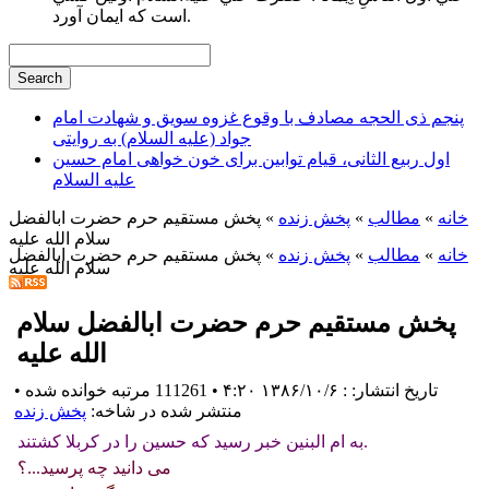
است كه ايمان آورد.
پنجم ذی الحجه مصادف با وقوع غزوه سویق و شهادت امام
جواد (علیه السلام) به روایتی
اول ربیع الثانی، قیام توابین برای خون خواهی امام حسین
علیه السلام
خانه
»
مطالب
»
پخش زنده
» پخش مستقيم حرم حضرت ابالفضل
سلام الله عليه
خانه
»
مطالب
»
پخش زنده
» پخش مستقيم حرم حضرت ابالفضل
سلام الله عليه
پخش مستقيم حرم حضرت ابالفضل سلام
الله عليه
تاریخ انتشار: : ۱۳۸۶/۱۰/۶ ۴:۲۰
•
111261 مرتبه خوانده شده
•
منتشر شده در شاخه:
پخش زنده
به ام البنین خبر رسید که حسین را در کربلا کشتند.
می دانید چه پرسید...؟