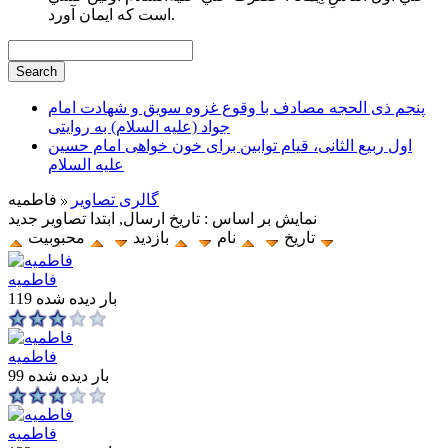
است كه ايمان آورد.
پنجم ذی الحجه مصادف با وقوع غزوه سویق و شهادت امام
جواد (علیه السلام) به روایتی
اول ربیع الثانی، قیام توابین برای خون خواهی امام حسین
علیه السلام
گالری تصاویر
فاطميه
نمایش بر اساس : تاریخ ارسال, ابتدا تصاویر جدید
تاریخ
نام
بازدید
محبوبیت
فاطمیه
119 بار دیده شده
فاطمیه
99 بار دیده شده
فاطمیه