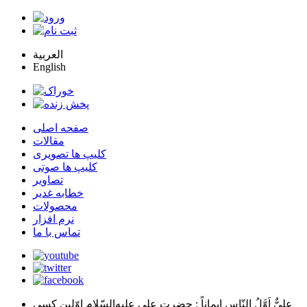
العربية
English
صفحه اصلی
مقالات
کلیپ ها تصویری
کلیپ ها صوتی
تصاویر
خطابه غدیر
محصولات
نرم افزار
تماس با ما
عليٌّ اَوَّلُ النّاسِ اِيماناً
: حضرت علي عليه‌السّلام اوّلين كسي