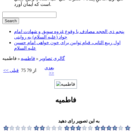
است كه ايمان آورد.
پنجم ذی الحجه مصادف با وقوع غزوه سویق و شهادت امام
جواد (علیه السلام) به روایتی
اول ربیع الثانی، قیام توابین برای خون خواهی امام حسین
علیه السلام
گالری تصاویر
فاطميه
فاطمیه
بعدی
75 از 79
<< قبلی
>>
فاطمیه
به این تصویر رای دهید