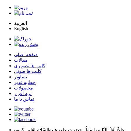
العربية
English
صفحه اصلی
مقالات
کلیپ ها تصویری
کلیپ ها صوتی
تصاویر
خطابه غدیر
محصولات
نرم افزار
تماس با ما
عليٌّ اَوَّلُ النّاسِ اِيماناً
: حضرت علي عليه‌السّلام اوّلين كسي