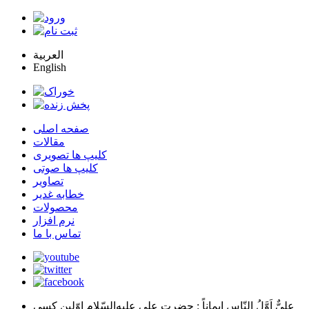
العربية
English
صفحه اصلی
مقالات
کلیپ ها تصویری
کلیپ ها صوتی
تصاویر
خطابه غدیر
محصولات
نرم افزار
تماس با ما
عليٌّ اَوَّلُ النّاسِ اِيماناً
: حضرت علي عليه‌السّلام اوّلين كسي