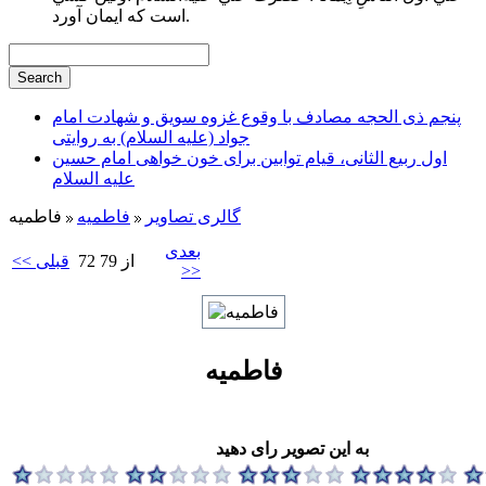
است كه ايمان آورد.
پنجم ذی الحجه مصادف با وقوع غزوه سویق و شهادت امام
جواد (علیه السلام) به روایتی
اول ربیع الثانی، قیام توابین برای خون خواهی امام حسین
علیه السلام
گالری تصاویر
فاطميه
فاطمیه
بعدی
72 از 79
<< قبلی
>>
فاطمیه
به این تصویر رای دهید