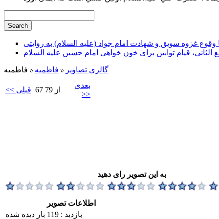
وقوع غزوه سویق و شهادت امام جواد (علیه السلام) به روایتی
ع الثانی، قیام توابین برای خون خواهی امام حسین علیه السلام
گالری تصاویر
فاطميه
فاطمیه
بعدی
67 از 79
<< قبلی
>>
به این تصویر رای دهید
اطلاعات تصویر
بازدید : 119 بار دیده شده