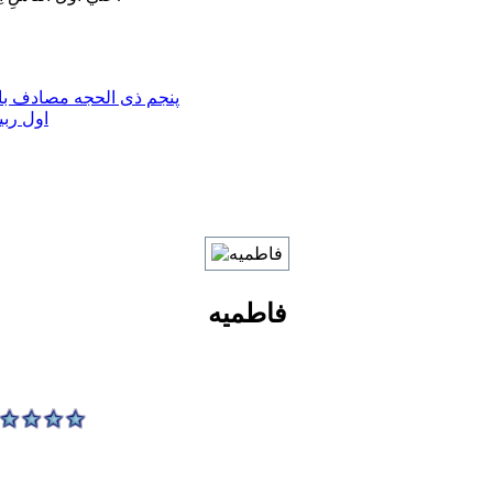
پنجم ذی الحجه مصادف با 
اول ربی
فاطمیه