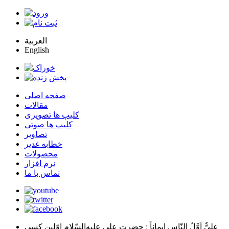
العربية
English
صفحه اصلی
مقالات
کلیپ ها تصویری
کلیپ ها صوتی
تصاویر
خطابه غدیر
محصولات
نرم افزار
تماس با ما
عليٌّ اَوَّلُ النّاسِ اِيماناً
: حضرت علي عليه‌السّلام اوّلين كسي