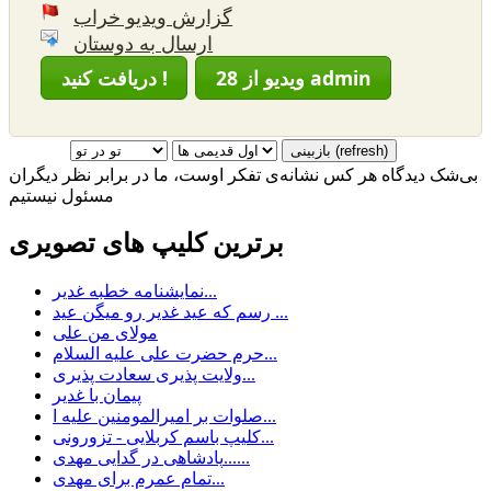
گزارش ویدیو خراب
ارسال به دوستان
28 ویدیو از admin
دریافت کنید !
بی‌شک دیدگاه هر کس نشانه‌ی تفکر اوست، ما در برابر نظر دیگران
مسئول نیستیم
برترین کلیپ های تصویری
نمایشنامه خطبه غدیر...
رسم كه عيد غدير رو ميگن عيد ...
مولای من علی
حرم حضرت علی علیه السلام...
ولایت پذیری سعادت پذیری...
پیمان با غدیر
صلوات بر امیرالمومنین علیه ا...
کلیپ باسم کربلایی - تزورونی...
پادشاهی در گدایی مهدی......
تمام عمرم برای مهدی...