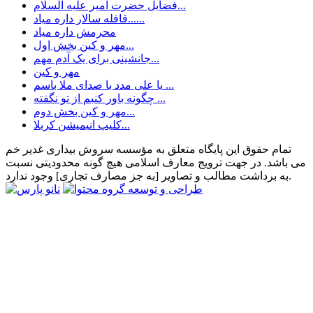
فضایل حضرت امیر علیه السلام...
قافله سالار داره میاد......
محرمش داره میاد
مهر و کین بخش اول...
جانشینی برای یک آدم مهم...
مهر و کین
یا علی مدد با صدای ملا باسم ...
چگونه باور کنبم از تو نگفته ...
مهر و کین بخش دوم...
کلیپ انیمیشن کربلا...
تمام حقوق این پایگاه متعلق به مؤسسه سروش بیداری غدیر خم
می باشد. در جهت ترویج معارف اسلامی هیچ گونه محدودیتی نسبت
به برداشت مطالب و تصاویر [به جز مصارف تجاری] وجود ندارد.