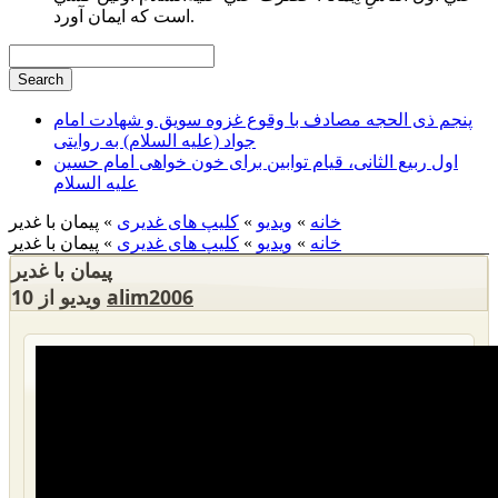
است كه ايمان آورد.
پنجم ذی الحجه مصادف با وقوع غزوه سویق و شهادت امام
جواد (علیه السلام) به روایتی
اول ربیع الثانی، قیام توابین برای خون خواهی امام حسین
علیه السلام
خانه
»
ویدیو
»
کلیپ های غدیری
» پیمان با غدیر
خانه
»
ویدیو
»
کلیپ های غدیری
» پیمان با غدیر
پیمان با غدیر
alim2006
10 ویدیو از