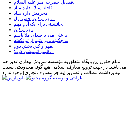
فضایل حضرت امیر علیه السلام...
قافله سالار داره میاد......
محرمش داره میاد
مهر و کین بخش اول...
جانشینی برای یک آدم مهم...
مهر و کین
یا علی مدد با صدای ملا باسم ...
چگونه باور کنبم از تو نگفته ...
مهر و کین بخش دوم...
کلیپ انیمیشن کربلا...
تمام حقوق این پایگاه متعلق به مؤسسه سروش بیداری غدیر خم
می باشد. در جهت ترویج معارف اسلامی هیچ گونه محدودیتی نسبت
به برداشت مطالب و تصاویر [به جز مصارف تجاری] وجود ندارد.