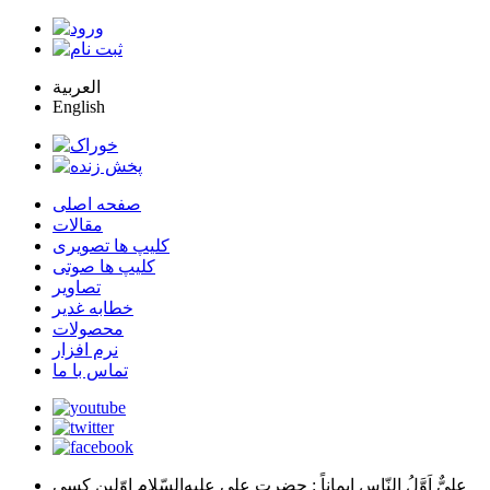
العربية
English
صفحه اصلی
مقالات
کلیپ ها تصویری
کلیپ ها صوتی
تصاویر
خطابه غدیر
محصولات
نرم افزار
تماس با ما
عليٌّ اَوَّلُ النّاسِ اِيماناً
: حضرت علي عليه‌السّلام اوّلين كسي