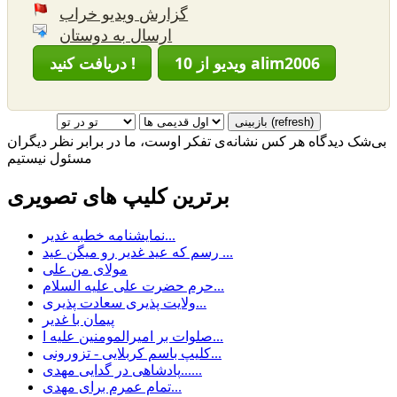
گزارش ویدیو خراب
ارسال به دوستان
10 ویدیو از alim2006
دریافت کنید !
بی‌شک دیدگاه هر کس نشانه‌ی تفکر اوست، ما در برابر نظر دیگران
مسئول نیستیم
برترین کلیپ های تصویری
نمایشنامه خطبه غدیر...
رسم كه عيد غدير رو ميگن عيد ...
مولای من علی
حرم حضرت علی علیه السلام...
ولایت پذیری سعادت پذیری...
پیمان با غدیر
صلوات بر امیرالمومنین علیه ا...
کلیپ باسم کربلایی - تزورونی...
پادشاهی در گدایی مهدی......
تمام عمرم برای مهدی...