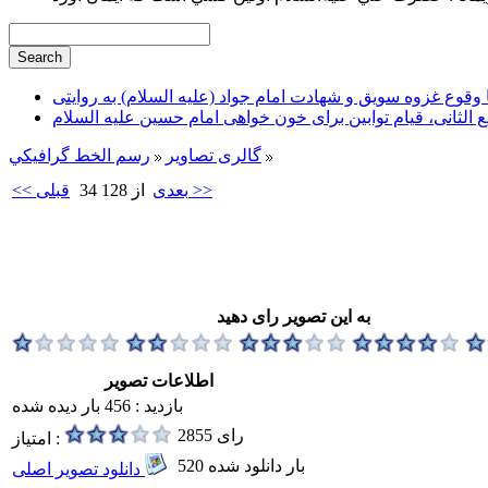
وقوع غزوه سویق و شهادت امام جواد (علیه السلام) به روایتی
ع الثانی، قیام توابین برای خون خواهی امام حسین علیه السلام
گالری تصاویر
رسم الخط گرافيكي
بعدی >>
34 از 128
<< قبلی
به این تصویر رای دهید
اطلاعات تصویر
بازدید : 456 بار دیده شده
2855 رای
امتیاز :
520 بار دانلود شده
دانلود تصویر اصلی