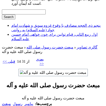
است كه ايمان آورد.
پنجم ذی الحجه مصادف با وقوع غزوه سویق و شهادت امام
جواد (علیه السلام) به روایتی
اول ربیع الثانی، قیام توابین برای خون خواهی امام حسین
علیه السلام
گالری تصاویر
مبعث حضرت رسول صلی الله
مبعث حضرت
رسول صلی الله علیه و آله
بعدی
14 از 31
<< قبلی
>>
مبعث حضرت رسول صلی الله علیه و آله
مبعث حضرت رسول صلی الله علیه و آله
برچسب‌ها:
پیامبر
رسول
مبعث