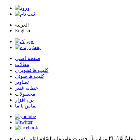
العربية
English
صفحه اصلی
مقالات
کلیپ ها تصویری
کلیپ ها صوتی
تصاویر
خطابه غدیر
محصولات
نرم افزار
تماس با ما
عليٌّ اَوَّلُ النّاسِ اِيماناً
: حضرت علي عليه‌السّلام اوّلين كسي