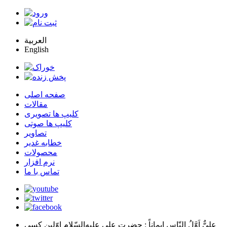
العربية
English
صفحه اصلی
مقالات
کلیپ ها تصویری
کلیپ ها صوتی
تصاویر
خطابه غدیر
محصولات
نرم افزار
تماس با ما
عليٌّ اَوَّلُ النّاسِ اِيماناً
: حضرت علي عليه‌السّلام اوّلين كسي