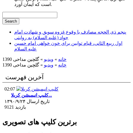
است كه ايمان آورد.
پنجم ذی الحجه مصادف با وقوع غزوه سویق و شهادت امام
جواد (علیه السلام) به روایتی
اول ربیع الثانی، قیام توابین برای خون خواهی امام حسین
علیه السلام
خانه
»
ویدیو
» گلچین مداحی 1390
خانه
»
ویدیو
» گلچین مداحی 1390
آخرین فهرست
02:07
کلیپ انیمیشن کربلا...
تاریخ ارسال ۱۳۹۰/۹/۲۴
9121 بازدید
برترین کلیپ های تصویری