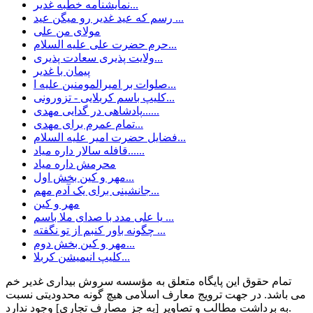
نمایشنامه خطبه غدیر...
رسم كه عيد غدير رو ميگن عيد ...
مولای من علی
حرم حضرت علی علیه السلام...
ولایت پذیری سعادت پذیری...
پیمان با غدیر
صلوات بر امیرالمومنین علیه ا...
کلیپ باسم کربلایی - تزورونی...
پادشاهی در گدایی مهدی......
تمام عمرم برای مهدی...
فضایل حضرت امیر علیه السلام...
قافله سالار داره میاد......
محرمش داره میاد
مهر و کین بخش اول...
جانشینی برای یک آدم مهم...
مهر و کین
یا علی مدد با صدای ملا باسم ...
چگونه باور کنبم از تو نگفته ...
مهر و کین بخش دوم...
کلیپ انیمیشن کربلا...
تمام حقوق این پایگاه متعلق به مؤسسه سروش بیداری غدیر خم
می باشد. در جهت ترویج معارف اسلامی هیچ گونه محدودیتی نسبت
به برداشت مطالب و تصاویر [به جز مصارف تجاری] وجود ندارد.