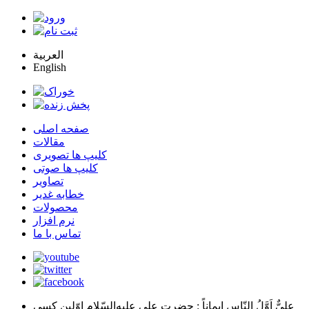
العربية
English
صفحه اصلی
مقالات
کلیپ ها تصویری
کلیپ ها صوتی
تصاویر
خطابه غدیر
محصولات
نرم افزار
تماس با ما
عليٌّ اَوَّلُ النّاسِ اِيماناً
: حضرت علي عليه‌السّلام اوّلين كسي