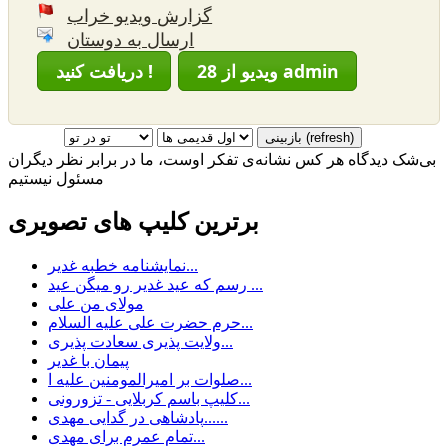
گزارش ویدیو خراب
ارسال به دوستان
28 ویدیو از admin
دریافت کنید !
بی‌شک دیدگاه هر کس نشانه‌ی تفکر اوست، ما در برابر نظر دیگران
مسئول نیستیم
برترین کلیپ های تصویری
نمایشنامه خطبه غدیر...
رسم كه عيد غدير رو ميگن عيد ...
مولای من علی
حرم حضرت علی علیه السلام...
ولایت پذیری سعادت پذیری...
پیمان با غدیر
صلوات بر امیرالمومنین علیه ا...
کلیپ باسم کربلایی - تزورونی...
پادشاهی در گدایی مهدی......
تمام عمرم برای مهدی...