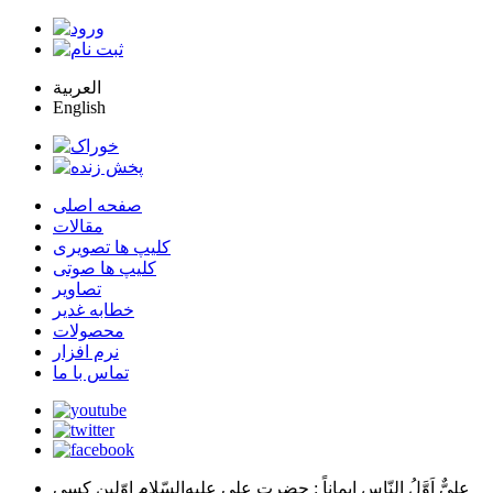
العربية
English
صفحه اصلی
مقالات
کلیپ ها تصویری
کلیپ ها صوتی
تصاویر
خطابه غدیر
محصولات
نرم افزار
تماس با ما
عليٌّ اَوَّلُ النّاسِ اِيماناً
: حضرت علي عليه‌السّلام اوّلين كسي