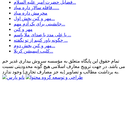
فضایل حضرت امیر علیه السلام...
قافله سالار داره میاد......
محرمش داره میاد
مهر و کین بخش اول...
جانشینی برای یک آدم مهم...
مهر و کین
یا علی مدد با صدای ملا باسم ...
چگونه باور کنبم از تو نگفته ...
مهر و کین بخش دوم...
کلیپ انیمیشن کربلا...
تمام حقوق این پایگاه متعلق به مؤسسه سروش بیداری غدیر خم
می باشد. در جهت ترویج معارف اسلامی هیچ گونه محدودیتی نسبت
به برداشت مطالب و تصاویر [به جز مصارف تجاری] وجود ندارد.