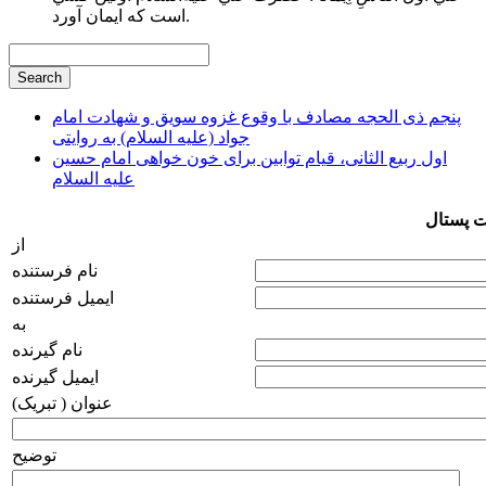
است كه ايمان آورد.
پنجم ذی الحجه مصادف با وقوع غزوه سویق و شهادت امام
جواد (علیه السلام) به روایتی
اول ربیع الثانی، قیام توابین برای خون خواهی امام حسین
علیه السلام
ت پستال
از
نام فرستنده
ایمیل فرستنده
به
نام گیرنده
ایمیل گیرنده
عنوان ( تبریک)
توضیح