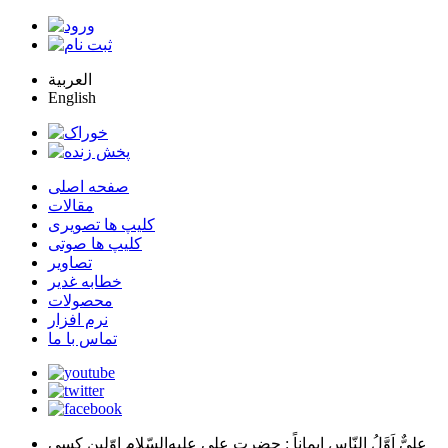
العربية
English
صفحه اصلی
مقالات
کلیپ ها تصویری
کلیپ ها صوتی
تصاویر
خطابه غدیر
محصولات
نرم افزار
تماس با ما
عليٌّ اَوَّلُ النّاسِ اِيماناً
: حضرت علي عليه‌السّلام اوّلين كسي