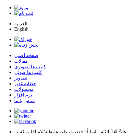
العربية
English
صفحه اصلی
مقالات
کلیپ ها تصویری
کلیپ ها صوتی
تصاویر
خطابه غدیر
محصولات
نرم افزار
تماس با ما
عليٌّ اَوَّلُ النّاسِ اِيماناً
: حضرت علي عليه‌السّلام اوّلين كسي