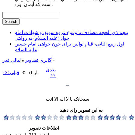
است كه ايمان آورد.
پنجم ذی الحجه مصادف با وقوع غزوه سویق و شهادت امام
جواد (علیه السلام) به روایتی
اول ربیع الثانی، قیام توابین برای خون خواهی امام حسین
علیه السلام
گالری تصاویر
ليالي قدر
بعدی
35 از 51
<< قبلی
>>
سبحانک یا لا اله الا انت
به این تصویر رای دهید
اطلاعات تصویر
بازدید : 212 بار دیده شده