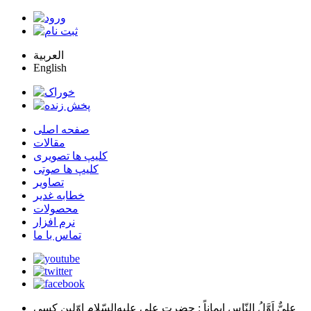
العربية
English
صفحه اصلی
مقالات
کلیپ ها تصویری
کلیپ ها صوتی
تصاویر
خطابه غدیر
محصولات
نرم افزار
تماس با ما
عليٌّ اَوَّلُ النّاسِ اِيماناً
: حضرت علي عليه‌السّلام اوّلين كسي