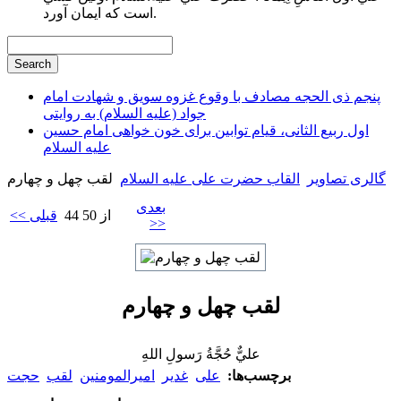
است كه ايمان آورد.
پنجم ذی الحجه مصادف با وقوع غزوه سویق و شهادت امام
جواد (علیه السلام) به روایتی
اول ربیع الثانی، قیام توابین برای خون خواهی امام حسین
علیه السلام
گالری تصاویر
القاب حضرت علی علیه السلام
لقب چهل و
چهارم
بعدی
44 از 50
<< قبلی
>>
لقب چهل و چهارم
عليٌّ حُجَّةُ رَسولِ اللهِ
برچسب‌ها:
علی
غدیر
امیرالمومنین
لقب
حجت