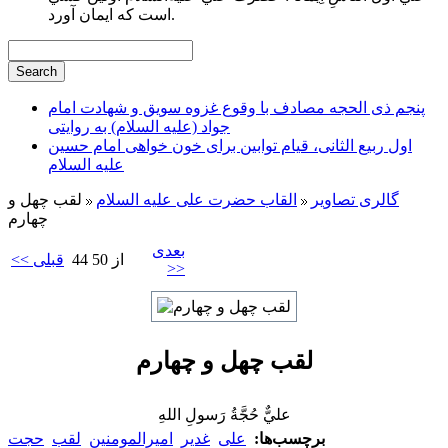
است كه ايمان آورد.
پنجم ذی الحجه مصادف با وقوع غزوه سویق و شهادت امام
جواد (علیه السلام) به روایتی
اول ربیع الثانی، قیام توابین برای خون خواهی امام حسین
علیه السلام
گالری تصاویر
القاب حضرت علی علیه السلام
لقب چهل و
چهارم
بعدی
44 از 50
<< قبلی
>>
لقب چهل و چهارم
عليٌّ حُجَّةُ رَسولِ اللهِ
برچسب‌ها:
علی
غدیر
امیرالمومنین
لقب
حجت