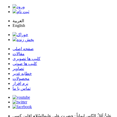
العربية
English
صفحه اصلی
مقالات
کلیپ ها تصویری
کلیپ ها صوتی
تصاویر
خطابه غدیر
محصولات
نرم افزار
تماس با ما
عليٌّ اَوَّلُ النّاسِ اِيماناً
: حضرت علي عليه‌السّلام اوّلين كسي