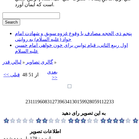
است كه ايمان آورد.
پنجم ذی الحجه مصادف با وقوع غزوه سویق و شهادت امام
جواد (علیه السلام) به روایتی
اول ربیع الثانی، قیام توابین برای خون خواهی امام حسین
علیه السلام
گالری تصاویر
ليالي قدر
بعدی
48 از 51
<< قبلی
>>
231119608312739634130159928059112233
به این تصویر رای دهید
اطلاعات تصویر
بازدید : 178 بار دیده شده