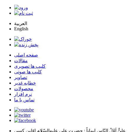
العربية
English
صفحه اصلی
مقالات
کلیپ ها تصویری
کلیپ ها صوتی
تصاویر
خطابه غدیر
محصولات
نرم افزار
تماس با ما
عليٌّ اَوَّلُ النّاسِ اِيماناً
: حضرت علي عليه‌السّلام اوّلين كسي