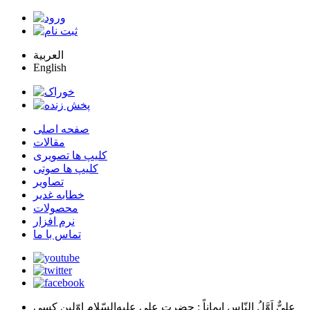
العربية
English
صفحه اصلی
مقالات
کلیپ ها تصویری
کلیپ ها صوتی
تصاویر
خطابه غدیر
محصولات
نرم افزار
تماس با ما
عليٌّ اَوَّلُ النّاسِ اِيماناً
: حضرت علي عليه‌السّلام اوّلين كسي