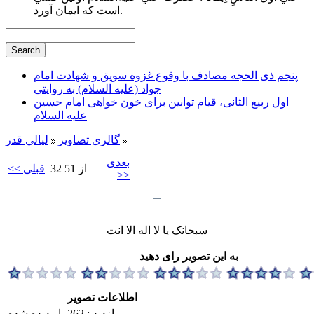
است كه ايمان آورد.
پنجم ذی الحجه مصادف با وقوع غزوه سویق و شهادت امام
جواد (علیه السلام) به روایتی
اول ربیع الثانی، قیام توابین برای خون خواهی امام حسین
علیه السلام
گالری تصاویر
ليالي قدر
بعدی
32 از 51
<< قبلی
>>
سبحانک یا لا اله الا انت
به این تصویر رای دهید
اطلاعات تصویر
بازدید : 262 بار دیده شده