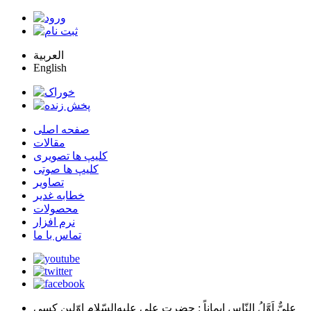
العربية
English
صفحه اصلی
مقالات
کلیپ ها تصویری
کلیپ ها صوتی
تصاویر
خطابه غدیر
محصولات
نرم افزار
تماس با ما
عليٌّ اَوَّلُ النّاسِ اِيماناً
: حضرت علي عليه‌السّلام اوّلين كسي