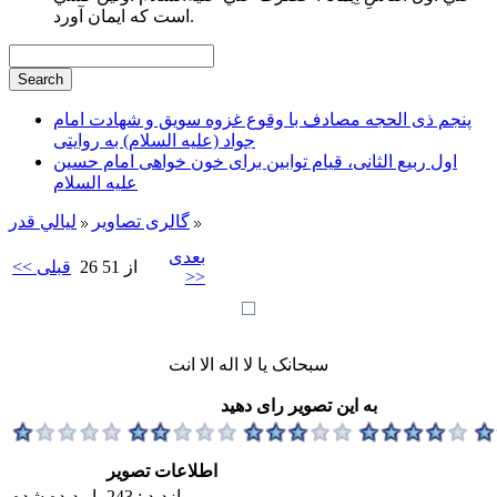
است كه ايمان آورد.
پنجم ذی الحجه مصادف با وقوع غزوه سویق و شهادت امام
جواد (علیه السلام) به روایتی
اول ربیع الثانی، قیام توابین برای خون خواهی امام حسین
علیه السلام
گالری تصاویر
ليالي قدر
بعدی
26 از 51
<< قبلی
>>
سبحانک یا لا اله الا انت
به این تصویر رای دهید
اطلاعات تصویر
بازدید : 243 بار دیده شده