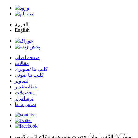
العربية
English
صفحه اصلی
مقالات
کلیپ ها تصویری
کلیپ ها صوتی
تصاویر
خطابه غدیر
محصولات
نرم افزار
تماس با ما
عليٌّ اَوَّلُ النّاسِ اِيماناً
: حضرت علي عليه‌السّلام اوّلين كسي