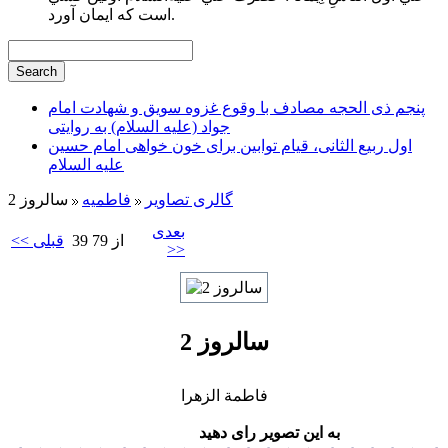
است كه ايمان آورد.
پنجم ذی الحجه مصادف با وقوع غزوه سویق و شهادت امام
جواد (علیه السلام) به روایتی
اول ربیع الثانی، قیام توابین برای خون خواهی امام حسین
علیه السلام
گالری تصاویر
فاطميه
سالروز 2
بعدی
39 از 79
<< قبلی
>>
سالروز 2
فاطمة الزهرا
به این تصویر رای دهید