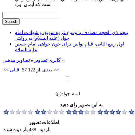
است كه ايمان آورد.
پنجم ذی الحجه مصادف با وقوع غزوه سویق و شهادت امام
جواد (علیه السلام) به روایتی
اول ربیع الثانی، قیام توابین برای خون خواهی امام حسین
علیه السلام
گالری تصاویر
تصاوير مذهبي
بعدی >>
57 از 122
<< قبلی
امام جواد(ع)
به این تصویر رای دهید
اطلاعات تصویر
بازدید : 488 بار دیده شده