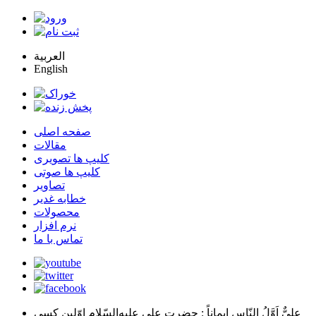
العربية
English
صفحه اصلی
مقالات
کلیپ ها تصویری
کلیپ ها صوتی
تصاویر
خطابه غدیر
محصولات
نرم افزار
تماس با ما
عليٌّ اَوَّلُ النّاسِ اِيماناً
: حضرت علي عليه‌السّلام اوّلين كسي