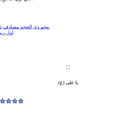
پنجم ذی الحجه مصادف با 
اول ربی
یا علی (ع)