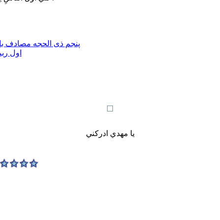
پنجم ذی الحجه مصادف با 
اول ربی
يا مهدي ادركني