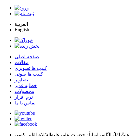
العربية
English
صفحه اصلی
مقالات
کلیپ ها تصویری
کلیپ ها صوتی
تصاویر
خطابه غدیر
محصولات
نرم افزار
تماس با ما
عليٌّ اَوَّلُ النّاسِ اِيماناً
: حضرت علي عليه‌السّلام اوّلين كسي