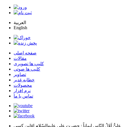
العربية
English
صفحه اصلی
مقالات
کلیپ ها تصویری
کلیپ ها صوتی
تصاویر
خطابه غدیر
محصولات
نرم افزار
تماس با ما
عليٌّ اَوَّلُ النّاسِ اِيماناً
: حضرت علي عليه‌السّلام اوّلين كسي