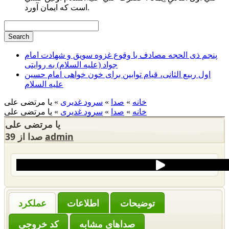
است كه ايمان آورد.
پنجم ذی الحجه مصادف با وقوع غزوه سویق و شهادت امام
جواد (علیه السلام) به روایتی
اول ربیع الثانی، قیام توابین برای خون خواهی امام حسین
علیه السلام
خانه
»
صدا
»
سرود غدیری
» یا مرتضی علی
خانه
»
صدا
»
سرود غدیری
» یا مرتضی علی
یا مرتضی علی
admin
39 صدا از
‌توضیحات
عملکرد
صداهای مشابه