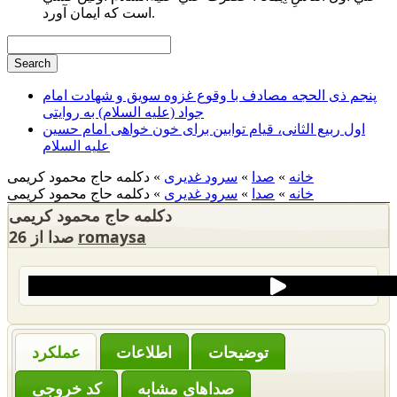
است كه ايمان آورد.
پنجم ذی الحجه مصادف با وقوع غزوه سویق و شهادت امام
جواد (علیه السلام) به روایتی
اول ربیع الثانی، قیام توابین برای خون خواهی امام حسین
علیه السلام
خانه
»
صدا
»
سرود غدیری
» دکلمه حاج محمود کریمی
خانه
»
صدا
»
سرود غدیری
» دکلمه حاج محمود کریمی
دکلمه حاج محمود کریمی
romaysa
26 صدا از
‌توضیحات
عملکرد
صداهای مشابه