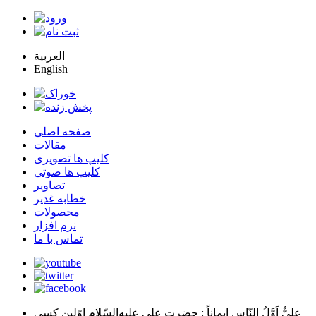
العربية
English
صفحه اصلی
مقالات
کلیپ ها تصویری
کلیپ ها صوتی
تصاویر
خطابه غدیر
محصولات
نرم افزار
تماس با ما
عليٌّ اَوَّلُ النّاسِ اِيماناً
: حضرت علي عليه‌السّلام اوّلين كسي