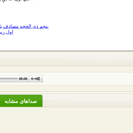
پنجم ذی الحجه مصادف با 
اول ربی
00:00
صداهای مشابه