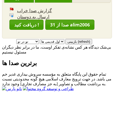
گزارش صدا خراب
ارسال به دوستان
31 صدا از alim2006
دریافت کنید !
بی‌شک دیدگاه هر کس نشانه‌ی تفکر اوست، ما در برابر نظر دیگران
مسئول نیستیم
برترین صدا ها
تمام حقوق این پایگاه متعلق به مؤسسه سروش بیداری غدیر خم
می باشد. در جهت ترویج معارف اسلامی هیچ گونه محدودیتی نسبت
به برداشت مطالب و تصاویر [به جز مصارف تجاری] وجود ندارد.