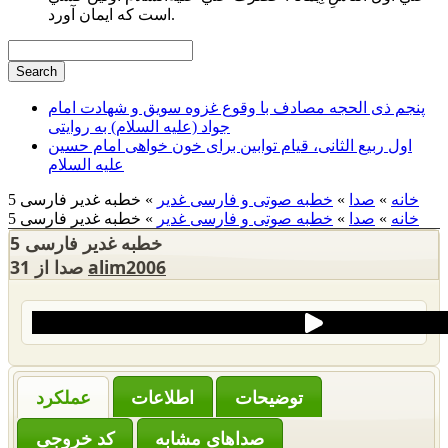
است كه ايمان آورد.
پنجم ذی الحجه مصادف با وقوع غزوه سویق و شهادت امام
جواد (علیه السلام) به روایتی
اول ربیع الثانی، قیام توابین برای خون خواهی امام حسین
علیه السلام
خانه
»
صدا
»
خطبه صوتی و فارسی غدیر
» خطبه غدیر فارسی 5
خانه
»
صدا
»
خطبه صوتی و فارسی غدیر
» خطبه غدیر فارسی 5
خطبه غدیر فارسی 5
alim2006
31 صدا از
‌توضیحات
عملکرد
صداهای مشابه