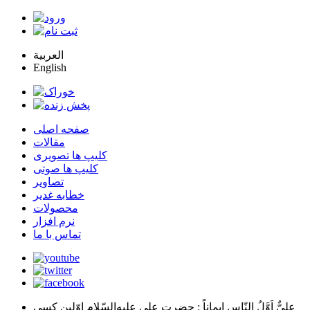
العربية
English
صفحه اصلی
مقالات
کلیپ ها تصویری
کلیپ ها صوتی
تصاویر
خطابه غدیر
محصولات
نرم افزار
تماس با ما
عليٌّ اَوَّلُ النّاسِ اِيماناً
: حضرت علي عليه‌السّلام اوّلين كسي