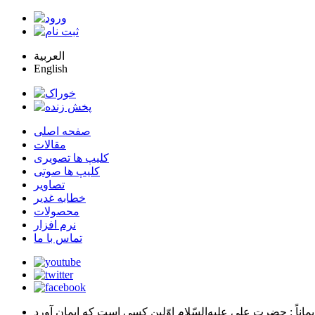
العربية
English
صفحه اصلی
مقالات
کلیپ ها تصویری
کلیپ ها صوتی
تصاویر
خطابه غدیر
محصولات
نرم افزار
تماس با ما
يماناً