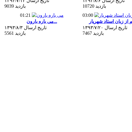
تاریخ ارسال ۱۳۹۳/۸/۶
تاریخ ارسال ۱۳۹۴/۷/۱۳
10720 بازدید
9039 بازدید
01:21
03:00
می باره بارون...
تاریخ ارسال ۱۳۹۳/۷/۲۰
تاریخ ارسال ۱۳۹۳/۸/۳
7467 بازدید
5561 بازدید
06:31
04:30
علی بود...
اثبات نام علی در قرآن...
تاریخ ارسال ۱۳۹۳/۷/۱۶
تاریخ ارسال ۱۳۹۳/۷/۱۶
6490 بازدید
6917 بازدید
03:15
04:44
ما شیعه ایم...
فضایل حضرت علی (ع)...
تاریخ ارسال ۱۳۹۳/۶/۲۴
تاریخ ارسال ۱۳۹۳/۶/۲۶
6162 بازدید
6280 بازدید
(1)
2
3
4
...
8
»
برترین کلیپ های تصویری
نمایشنامه خطبه غدیر...
رسم كه عيد غدير رو ميگن عيد ...
مولای من علی