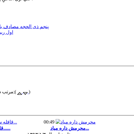
پنجم ذی الحجه مصادف با 
اول ربی
)
) محبوبیت;(
مرتب ش
00:49
محرمش داره میاد...
قافله سالار داره میاد......