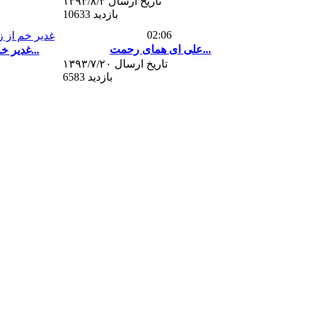
تاریخ ارسال ۱۳۹۳/۸/۳
10633 بازدید
02:06
علی ای همای رحمت...
غدیر خم از زبان استاد شهریار...
تاریخ ارسال ۱۳۹۳/۷/۲۰
6583 بازدید
09:01
مدح امیرالمومنین علی علیه ال...
تاریخ ارسال ۱۳۹۳/۷/۱۵
6144 بازدید
06:21
مناظره معاویه با ابن عباس در...
تاریخ ارسال ۱۳۹۳/۶/۲۴
7065 بازدید