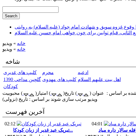
وقوع غزوه سویق و شهادت امام جواد (علیه السلام) به روایتی
ع الثانی، قیام توابین برای خون خواهی امام حسین علیه السلام
خانه
» ویدیو
خانه
» ویدیو
شاخه
ادعیه
محرم
کلیپ های غدیری
اهل بیت علیهم السلام
کلیپ های مهدوی
گلچین مداحی 1390
کودکان
ده بر اساس : عنوان (
) تاریخ(
) امتیاز(
ویدیو مرتب سازی شوند بر اساس : تاریخ (نزولی)
آخرین فهرست
02:12
04:01
تبریک عید غدیر از زبان کودکا...