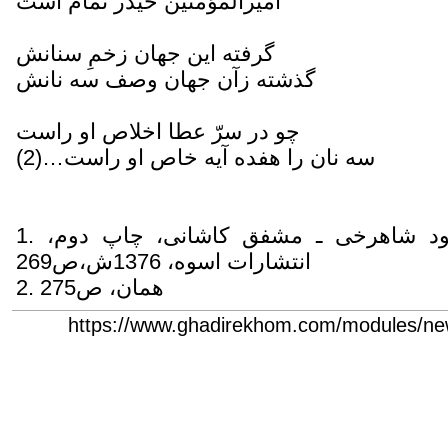
اميرالمؤمنين حيدر تمام است
گرفته اين جهان زخمِ سنانش
گذشته زآن جهان وصف سه نانش
چو در سرّ عطا اخلاص او راست
سه نان را هفده آيه خاص او راست…(2)
1. آينه آفتاب، گردآورندگان: محمود شاهرخى ـ مشفق كاشانى، چاپ دوم،
انتشارات اسوه، 1376ش،ص269
2. همان، ص275
https://www.ghadirekhom.com/modules/new