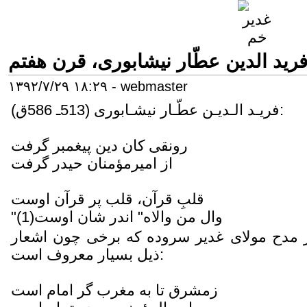
ريد الدين عطّار نیشابورى، قرن هفتم
۱۳۹۲/۷/۲۹ ۱۸:۲۹
-
webmaster
فريـد الـديـن عطّـار نيشـابورى (513ـ 586ق):
رونقى كان دين پيغمبر گرفت
از اميرمؤمنان حيدر گرفت
قلبِ قرآن، قلب پر قرآن اوست
"وال من والاه" اندر شان اوست(1)
ر مدح مولاى غدير سروده كه برخى چون اشعار
ذيل بسيار معروف است:
زمشرق تا به مغرب گر امام است