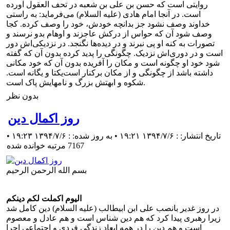
روایتی است که حسن بن علی بن شعبه در تحف العقول آورده
است. در آنجا امام هادی (علیه السلام) می‌فرماید: به راستی
خداوند وصف نشود جز بدانچه خودش، خود را وصف کرده. کجا
وصف شود آن که حواس از درکش عاجزند و اوهام بدو نرسند و
تصورات به کنه او پی نبرند و در دیده‌ها نگنجد. در نزدیکی‌اش دور
است و در دوری‌اش نزدیک. چگونگی را پدید کرده بدون آن که گفته
شود خود او چگونه است و مکان را آفریده بدون آن که خود مکانی
داشته باشد از چگونگی و از مکان برکنار است‌یکتا و یگانه است.
شکوه و ابهتش بزرگ و نامهایش پاک است.
بدون نظر
روز اکمال دین
تاریخ انتشار: : ۱۳۹۴/۷/۶ ۱۹:۲۱ • به روز شده: : ۱۳۹۴/۷/۶ ۱۹:۲۳
•
7167 مرتبه خوانده شده
بسم الله الرحمن الرحیم
اليوم اكملت لكم دينكم
در روز غدير بانصب على ابن ابيطالب (علیه السلام) دين كامل شد
زيرا رهبرى پيدا كرد كه هم دين شناس است و هم عادل و معصوم
است و هم دين را در همه ابعاد زندگى فردى و اجتماعى اجرا