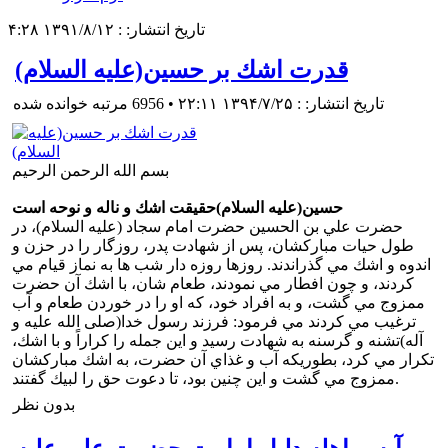
تاریخ انتشار: : ۱۳۹۱/۸/۱۲ ۴:۲۸
قدرت اشك بر حسين(علیه السلام)
تاریخ انتشار: : ۱۳۹۴/۷/۲۵ ۲۲:۱۱
•
6956 مرتبه خوانده شده
بسم الله الرحمن الرحیم
حسين(علیه السلام)حقيقت اشك و ناله و نوحه است
حضرت علي بن الحسين حضرت امام سجاد (علیه السلام)، در
طول حيات مباركشان، پس از شهادت پدر، روزگار را در حزن و
اندوه و اشك مي گذراندند. روزها روزه دار شب ها به نماز قيام مي
كردند، و چون افطار مي نمودند، طعام شان، با اشك آن حضرت
ممزوج مي گشت، و به افراد خود، كه او را در خوردن طعام و آب
ترغيب مي كردند مي فرمود: فرزند رسول خدا(صلی الله علیه و
آله)تشنه و گرسنه به شهادت رسيد و اين جمله را كراراً و با اشك،
تكرار مي كرد، بطوريكه آب و غذاي آن حضرت، به اشك مباركشان
ممزوج مي گشت و اين چنين بود، تا دعوت حق را لبيك گفتند.
بدون نظر