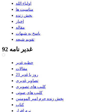
اولیاء الله
مناسبت ها
پخش زنده
اخبار
مقاله
پاسخ به شبهات
تقویم شیعه
غدیر نامه 92
خطبه غدیر
مقالات
23 روز با غدیر
تصاویر غدیری
کلیپ های تصویری
کلیپ های صوتی
پخش زنده حرم امیر المومنین
کتاب
نرم افزار