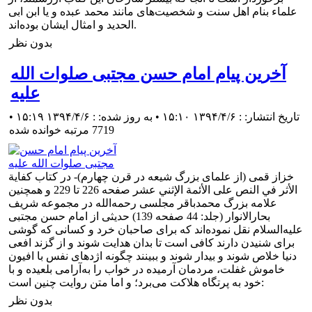
علماء بنام اهل سنت و شخصیت‌های مانند محمد عبده و یا ابن ابی
الحدید و امثال ایشان بوده‌اند.
بدون نظر
آخرین پیام امام حسن مجتبی صلوات‌ الله‌
علیه
تاریخ انتشار: : ۱۳۹۴/۴/۶ ۱۵:۱۰ • به روز شده: : ۱۳۹۴/۴/۶ ۱۵:۱۹
•
7719 مرتبه خوانده شده
خزاز قمی (از علمای بزرگ شیعه در قرن چهارم)- در کتاب كفاية
الأثر في النص على الأئمة الإثني عشر صفحه 226 تا 229 و همچنین
علامه بزرگ محمدباقر مجلسی رحمه‌الله در مجموعه شریف
بحارالانوار (جلد: 44 صفحه 139) حدیثی از امام حسن مجتبی
علیه‌السلام نقل نموده‌اند که برای صاحبان خرد و کسانی که گوشی
برای شنیدن دارند کافی است تا بدان هدایت شوند و از گزند افعی
دنیا خلاص شوند و بیدار شوند و ببینند چگونه اژدهای نفس با افیون
خاموش غفلت، مردمان آرمیده در خواب را به‌آرامی بلعیده و با
خود به پرتگاه هلاکت می‌برد؛ و اما متن روایت چنین است:
بدون نظر