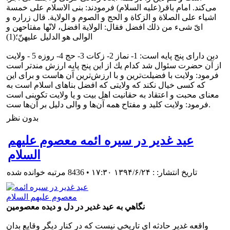
مى‌كند. امام باقر(علیه السلام) فرمودند: بنى الاسلام على خمسة
اشياء على الصلاة و الزكاة و الحج و الصوم و الولاية. قال زراره و
اىّ شى‌ء من ذلك افضل فقال: الولاية افضل، لانّها مفتاحهن و
الوالى هو الدليل عليهنّ؛(1)
دين داراى پنج پايه است: 1- نماز 2- زكات 3- حج 4- روزه 5 - ولايت
از آن حضرت سئوال شد كدام يك از اين پنج پايه ارزش مندتر است
فرمود: ولايت با فضيلت‌ترين و با ارزش‌ترين آن هاست و براى اين
كه كسى خيال نكند كه ولايتى كه افضل بناهاى اسلام است به
معناى محبت و اعتقاد به حقانيت اهل بيت و يا ولايت تكوينى است
فرمود: ولايت كليد و مفتاح همه آن‌ها و والى دليل بر آن‌ها ست.
بدون نظر
عيد غدير در سيره ائمه معصوم علیهم
السلام
تاریخ انتشار: : ۱۳۹۴/۶/۲۴ ۱۷:۳۰
•
8436 مرتبه خوانده شده
نگاهي به عيد غدير در دل و ديده معصومين
واقعه غدير حادثه اي تاريخي نيست كه در كنار ديگر وقايع بدان