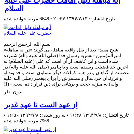
آیه مباهله دلیل امامت حضرت علی علیه
السلام
تاریخ انتشار: : ۱۳۹۴/۷/۱۳ ۲۰:۳۷
•
6648 مرتبه خوانده شده
بسم الله الرحمن الرحیم
«شيخ مفيد» بعد از نقل واقعه مباهله مى‌گويد: «در آيه مباهله
اميرالمؤمنين «نفس» رسول ‌خدا (صلی الله علیه واله) شمرده
شده است و اين كاشف از آن است كه على (علیه السلام) به
آخرين حد فضيلت رسيده است و با پيامبر (صلی الله علیه واله) در
عصمت از گناهان و در همه كمالات ديگر مساوى است و خداوند او
و فرزندان خردسال و همسرش را براى پيغمبر (صلی الله علیه
واله) به ‌منزله حجت و برهانى براى دين قرار داده است.» (1)
بدون نظر
از عهد الست تا عهد غدير
تاریخ انتشار: : ۱۳۹۴/۷/۸ ۱۶:۴۸ • به روز شده: : ۱۳۹۴/۷/۸ ۱۶:۵۰
•
7968 مرتبه خوانده شده