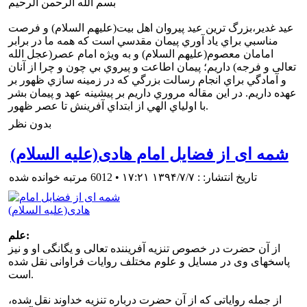
بسم الله الرحمن الرحیم
عيد غدير،بزرگ ترين عيد پيروان اهل بيت(علیهم السلام) و فرصت
مناسبي براي ياد آوري پيمان مقدسي است که همه ما در برابر
امامان معصوم(علیهم السلام) و به ويژه امام عصر(عجل الله
تعالی و فرجه) داريم؛ پيمان اطاعت و پيروي بي چون و چرا از آنان
و آمادگي براي انجام رسالت بزرگي که در زمينه سازي ظهور بر
عهده داريم. در اين مقاله مروري داريم بر پيشينه عهد و پيمان بشر
با اولياي الهي از ابتداي آفرينش تا عصر ظهور.
بدون نظر
شمه ای از فضایل امام هادی(علیه السلام)
تاریخ انتشار: : ۱۳۹۴/۷/۷ ۱۷:۲۱
•
6012 مرتبه خوانده شده
علم:
از آن حضرت در خصوص تنزیه آفریننده تعالی و یگانگی او و نیز
پاسخهای وی در مسایل و علوم مختلف روایات فراوانی نقل شده
است.
از جمله روایاتی که از آن حضرت درباره تنزیه خداوند نقل شده،