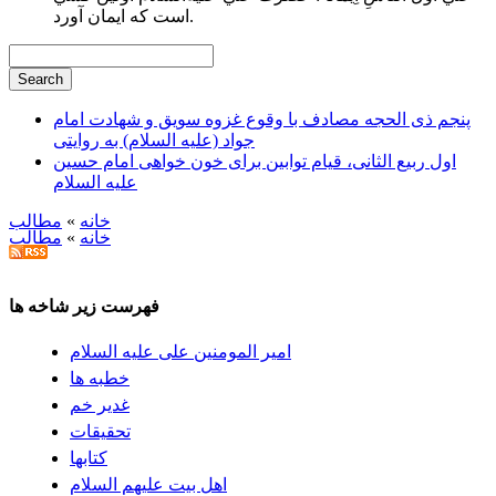
است كه ايمان آورد.
پنجم ذی الحجه مصادف با وقوع غزوه سویق و شهادت امام
جواد (علیه السلام) به روایتی
اول ربیع الثانی، قیام توابین برای خون خواهی امام حسین
علیه السلام
خانه
»
مطالب
خانه
»
مطالب
فهرست زیر شاخه ها
امیر المومنین علی علیه السلام
خطبه ها
غدیر خم
تحقيقات
كتابها
اهل بيت علیهم السلام