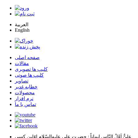
العربية
English
صفحه اصلی
مقالات
کلیپ ها تصویری
کلیپ ها صوتی
تصاویر
خطابه غدیر
محصولات
نرم افزار
تماس با ما
عليٌّ اَوَّلُ النّاسِ اِيماناً
: حضرت علي عليه‌السّلام اوّلين كسي