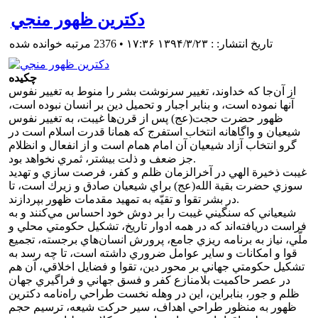
دکترين ظهور منجي
تاریخ انتشار: : ۱۳۹۴/۳/۲۳ ۱۷:۳۶
•
2376 مرتبه خوانده شده
چکيده
از آن‌جا كه خداوند، تغيير سرنوشت بشر را منوط به تغيير نفوس
آنها نموده است، و بنابر اجبار و تحميل دين بر انسان نبوده است،
ظهور حضرت حجت(عج) پس از قرن‌ها غيبت، به تغيير نفوس
شيعيان و واگاهانه انتخاب استفرج كه همانا قدرت اسلام است در
گرو انتخاب آزاد شيعيان آن امام همام است و از انفعال و انظلام
جز ضعف و ذلت بيشتر، ثمري نخواهد بود.
غيبت ذخيرة الهي در آخرالزمان ظلم و كفر، فرصت سازي و تهديد
سوزي حضرت بقية الله(عج) براي شيعيان صادق و زيرك است، تا
در بشر تقوا و تقيّه به تمهيد مقدمات ظهور بپردازند.
شيعياني كه سنگيني غيبت را بر دوش خود احساس مي‌كنند و به
فراست دريافته‌اند كه در همه ادوار تاريخ، تشكيل حكومتي محلي و
ملّي، نياز به برنامه ريزي جامع، پرورش انسان‌هاي برجسته، تجميع
قوا و امكانات و ساير عوامل ضروري داشته است، تا چه رسد به
تشكيل حكومتي جهاني بر محور دين، تقوا و فضايل اخلاقي، آن هم
در عصر حاكميت بلامنازع كفر و فسق جهاني و فراگيري جهان
ظلم و جور، بنابراين، اين در وهله نخست طراحي راه‌نامه دكترين
ظهور به منظور طراحي اهداف، سير حركت شيعه، ترسيم حجم