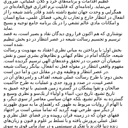
عظيم اقدامات و برنامه‌هاي خرد و كلان عملياتي، ضروري
مي‌نمايد. راه‌نامه‌اي كه قابليت نرم افزاري فوق‌العاده‌اي در
همگرايي و وحدت جهان تشيع داشته باشد و قادر باشد شيعه را از
انفعال در انتظار خارج و تجارب تاريخي، فضائل علمي، منابع انسان
و امكانات مادي عالم تشعي را در يك برنامه جامع توجيه و بسيج
نمايد.
نوشتاري كه هم اكنون فرا روي ديدگان نقاد و بصير است، به قصد
ترسيم و تجسيم رسالت شيعه در عصر انتظار در دو بخش تنظيم
شده است.
بخش اول: با پرداختن به مباني نظري اعقتاد به مهدويت و رسالت
شيعه، جايگاه امام در نظام كيهاني و نظام‌هاي بشري تبيين و نقش
شيعيان آن حضرت در تحقق وعده‌هاي الهي ترسيم گرديده است.
مفهوم واقعي انتظار در مقوله فعل نه انفعال، بيانگر رسالت شيعه
در عصر انتظار و وظيفه وي در مقابل دين و اما دين است.
بخش دوم: با طرح رسالت عملي شيعه، اهداف و راه‌بردهاي آن در
عصر غيبت، در صدد و ورود جدي و عمليات به طرح حاكميت
صالحان و تقوا پيشگان در گستره زمين هستيم. با توجه عميق به
تاريخ تشيع، تاريخ دين، انبياء و اولياء از يك‌سو و نظري وسيع و
گسترده به عالم تشيع، بلكه جهان سياسي معاصر از سوي ديگر، و
با الهام از روايات مربوط به ظهور كه راهنماي ما به سوي ظهورند
از ديگر سو، طرحي تهيه گرديد كه تماماً مبتني است بر اجتهاد
فقهاي جوان كه در زمينه قرآن روييده و در فضاي عقل نظري و
عقل عملي پرورش يافته و با تسلط بر علوم و فنون و زبان‌هاي
زنده دنيا قادرند با تفكري سيستمي و در سازماني قوي به سوي