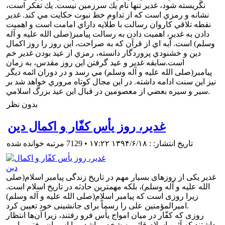
نگريسته شود، غدير تنها نام يك سرزمين نيست. يك تفكر است،
نشانه و رمزي است كه از تداوم خط نبوت حكايت مي كند. غدير
نقطه تلاقي كاروان رسالت با طلايه داراي امامت است و اهميت
دادن به غدير، اهميت دادن به رسالت پيامبر(صلی الله علیه و آله
وسلم) است. آيه اي از قرآن كه به صراحت، اين روز را روز اكمال
دين و خشنودي پروردگار دانسته، رمزي از عيد بودن غدير خم
است.سابقه غدير و عيد گرفتن اين روز مقدس، به زمان
پيامبر(صلی الله علیه و آله وسلم) مي رسد و در دوران ائمه ديگر
نيز اين سنت ادامه داشته. در اين مجال كوتاه مروري خواهد شد بر
سير و سيره بعضي از معصومين در قبال اين عيد بزرگ اسلامي.
بدون نظر
تاریخ انتشار: : ۱۳۹۴/۶/۱۸ ۱۷:۲۲
•
7129 مرتبه خوانده شده
غدير يكى از روزهاى بسيار مهم در تاريخ زندگى پيامبر اسلام(صلی
الله علیه و آله وسلم)، بلكه مهمترين حادثه در تاريخ اسلام است.
زيرا روزى است كه پيامبر اسلام(صلی الله علیه و آله وسلم)
اميرالمؤمنين على را رسماً براى جانشينى خود تعيين كرد.
روزى كه كفّار در ميان امواج يأس فرو رفتند، زيرا آن‌ها انتظار
داشتند كه آئين اسلام قائم به شخص باشد و با از ميان رفتن پيامبر