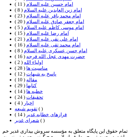
امام حسین علیه السلام
( 11 )
امام زین العابدین علیه السلام
( 8 )
امام محمد باقر علیه السلام
( 23 )
امام جعفر صادق علیه السلام
( 20 )
امام موسی کاظم علیه السلام
( 5 )
امام رضا علیه السلام
( 15 )
امام علی نقی علیه السلام
( 21 )
امام محمد تقی علیه السلام
( 16 )
امام حسن عسکری علیه السلام
( 8 )
حضرت مهدی عجل الله فرجه
( 16 )
اولیاء الله
( 2 )
مناسبت ها
( 28 )
پاسخ به شبهات
( 12 )
مقاله
( 10 )
كتابها
( 29 )
خطبه ها
( 14 )
تحقيقات
( 24 )
اخبار
( 4 )
( )
تقویم شیعه
فرازهای خطابه غدیر
( 14 )
( )
شعرای غدیر
تمام حقوق این پایگاه متعلق به مؤسسه سروش بیداری غدیر خم
می باشد. در جهت ترویج معارف اسلامی هیچ گونه محدودیتی نسبت