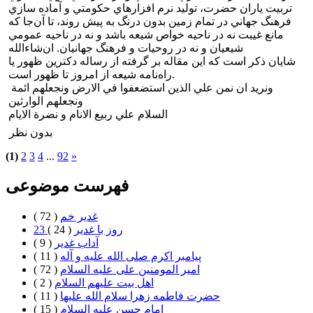
تربيت ياران حضرت، توليد نرم افزارهاي حكومتي و آماده سازي
فرهنگ جهاني در تمام زمين بدون درنگ به پيش روند، تا آن‌جا كه
مانع غيبت نه در ناحيه خواص شيعه باشد و نه در ناحيه عمومي
شيعيان و نه در روحيات و فرهنگ جهانيان. ان‌شاءالله
شايان ذكر است كه اين مقاله بر گرفته‌ از رساله دكترين ظهور يا
راه‌نامه شيعه از امروز تا ظهور است.
‌ ونريد ان نمن علي الذين استضعفوا في الارض ونجعلهم ائمة
ونجعلهم الوارثين
السلام علي ربيع الانام و نضرة الايام
بدون نظر
(1)
2
3
4
...
92
»
فهرست موضوعی
غدیر خم
( 72 )
23 روز با غدير
( 24 )
آداب غدیر
( 9 )
پیامبر اکرم صلی الله علیه و آله
( 11 )
امیر المومنین علی علیه السلام
( 72 )
اهل بيت علیهم السلام
( 2 )
حضرت فاطمه زهرا سلام الله علیها
( 11 )
امام حسن علیه السلام
( 15 )