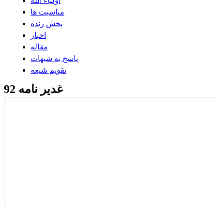
اولیاء الله
مناسبت ها
پخش زنده
اخبار
مقاله
پاسخ به شبهات
تقویم شیعه
غدیر نامه 92
خطبه غدیر
مقالات
23 روز با غدیر
تصاویر غدیری
کلیپ های تصویری
کلیپ های صوتی
پخش زنده حرم امیر المومنین
کتاب
نرم افزار