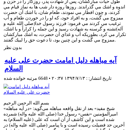
آیه مباهله دلیل امامت حضرت علی علیه
السلام
تاریخ انتشار: : ۱۳۹۴/۷/۱۳ ۲۰:۳۷
•
6648 مرتبه خوانده شده
بسم الله الرحمن الرحیم
«شيخ مفيد» بعد از نقل واقعه مباهله مى‌گويد: «در آيه مباهله
اميرالمؤمنين «نفس» رسول ‌خدا (صلی الله علیه واله) شمرده
شده است و اين كاشف از آن است كه على (علیه السلام) به
آخرين حد فضيلت رسيده است و با پيامبر (صلی الله علیه واله) در
عصمت از گناهان و در همه كمالات ديگر مساوى است و خداوند او
و فرزندان خردسال و همسرش را براى پيغمبر (صلی الله علیه
واله) به ‌منزله حجت و برهانى براى دين قرار داده است.» (1)
بدون نظر
از عهد الست تا عهد غدير
تاریخ انتشار: : ۱۳۹۴/۷/۸ ۱۶:۴۸ • به روز شده: : ۱۳۹۴/۷/۸ ۱۶:۵۰
•
7968 مرتبه خوانده شده