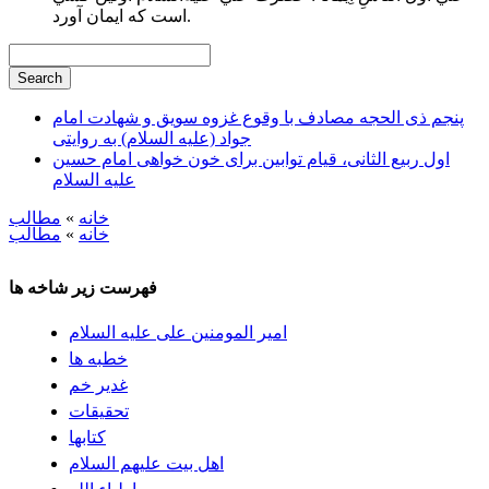
است كه ايمان آورد.
پنجم ذی الحجه مصادف با وقوع غزوه سویق و شهادت امام
جواد (علیه السلام) به روایتی
اول ربیع الثانی، قیام توابین برای خون خواهی امام حسین
علیه السلام
خانه
»
مطالب
خانه
»
مطالب
فهرست زیر شاخه ها
امیر المومنین علی علیه السلام
خطبه ها
غدیر خم
تحقيقات
كتابها
اهل بيت علیهم السلام