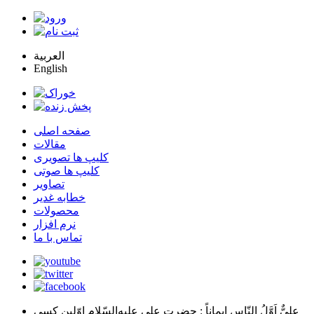
العربية
English
صفحه اصلی
مقالات
کلیپ ها تصویری
کلیپ ها صوتی
تصاویر
خطابه غدیر
محصولات
نرم افزار
تماس با ما
عليٌّ اَوَّلُ النّاسِ اِيماناً
: حضرت علي عليه‌السّلام اوّلين كسي