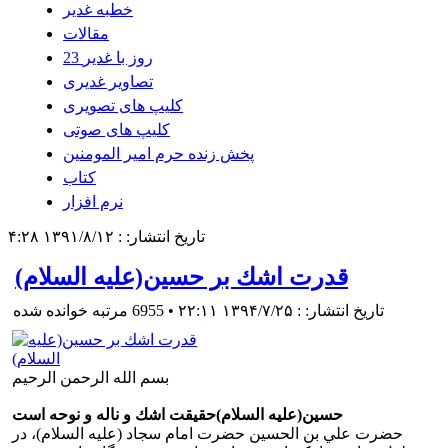
تاریخ انتشار: : ۱۳۹۱/۸/۱۲ ۴:۲۸
قدرت اشك بر حسين(علیه السلام)
تاریخ انتشار: : ۱۳۹۴/۷/۲۵ ۲۲:۱۱
•
6955 مرتبه خوانده شده
بسم الله الرحمن الرحیم
حسين(علیه السلام)حقيقت اشك و ناله و نوحه است
حضرت علي بن الحسين حضرت امام سجاد (علیه السلام)، در
طول حيات مباركشان، پس از شهادت پدر، روزگار را در حزن و
اندوه و اشك مي گذراندند. روزها روزه دار شب ها به نماز قيام مي
كردند، و چون افطار مي نمودند، طعام شان، با اشك آن حضرت
ممزوج مي گشت، و به افراد خود، كه او را در خوردن طعام و آب
ترغيب مي كردند مي فرمود: فرزند رسول خدا(صلی الله علیه و
آله)تشنه و گرسنه به شهادت رسيد و اين جمله را كراراً و با اشك،
تكرار مي كرد، بطوريكه آب و غذاي آن حضرت، به اشك مباركشان
ممزوج مي گشت و اين چنين بود، تا دعوت حق را لبيك گفتند.
بدون نظر