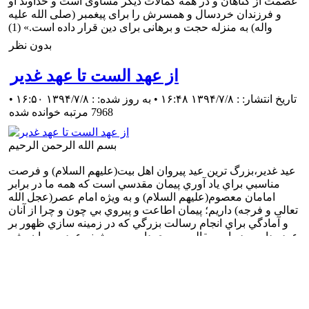
بسم الله الرحمن الرحیم
عيد غدير،بزرگ ترين عيد پيروان اهل بيت(علیهم السلام) و فرصت
مناسبي براي ياد آوري پيمان مقدسي است که همه ما در برابر
امامان معصوم(علیهم السلام) و به ويژه امام عصر(عجل الله
تعالی و فرجه) داريم؛ پيمان اطاعت و پيروي بي چون و چرا از آنان
و آمادگي براي انجام رسالت بزرگي که در زمينه سازي ظهور بر
عهده داريم. در اين مقاله مروري داريم بر پيشينه عهد و پيمان بشر
با اولياي الهي از ابتداي آفرينش تا عصر ظهور.
بدون نظر
شمه ای از فضایل امام هادی(علیه السلام)
تاریخ انتشار: : ۱۳۹۴/۷/۷ ۱۷:۲۱
•
6012 مرتبه خوانده شده
علم:
از آن حضرت در خصوص تنزیه آفریننده تعالی و یگانگی او و نیز
پاسخهای وی در مسایل و علوم مختلف روایات فراوانی نقل شده
است.
از جمله روایاتی که از آن حضرت درباره تنزیه خداوند نقل شده،