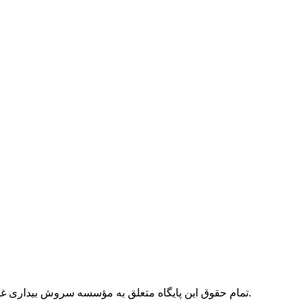
تمام حقوق این پایگاه متعلق به مؤسسه سروش بیداری غدیر خم می باشد. در جهت ترویج معارف اسلامی هیچ گونه محدودیتی نسبت به برداشت مطالب و تصاویر [به جز مصارف تجاری] وجود ندارد.