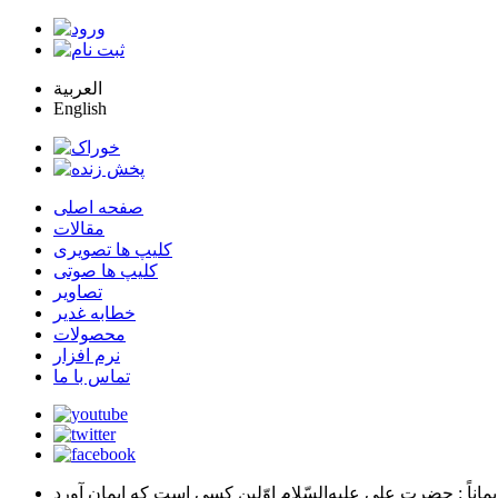
العربية
English
صفحه اصلی
مقالات
کلیپ ها تصویری
کلیپ ها صوتی
تصاویر
خطابه غدیر
محصولات
نرم افزار
تماس با ما
يماناً