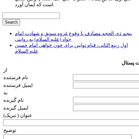
است كه ايمان آورد.
پنجم ذی الحجه مصادف با وقوع غزوه سویق و شهادت امام
جواد (علیه السلام) به روایتی
اول ربیع الثانی، قیام توابین برای خون خواهی امام حسین
علیه السلام
ت پستال
از
نام فرستنده
ایمیل فرستنده
به
نام گیرنده
ایمیل گیرنده
عنوان ( تبریک)
توضیح