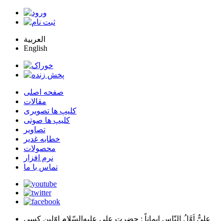
العربية
English
صفحه اصلی
مقالات
کلیپ ها تصویری
کلیپ ها صوتی
تصاویر
خطابه غدیر
محصولات
نرم افزار
تماس با ما
عليٌّ اَوَّلُ النّاسِ اِيماناً
: حضرت علي عليه‌السّلام اوّلين كسي