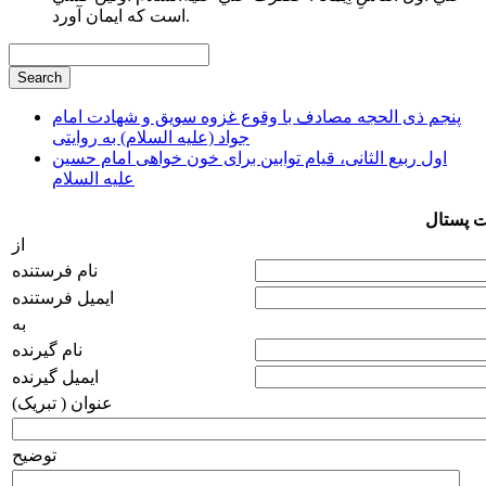
است كه ايمان آورد.
پنجم ذی الحجه مصادف با وقوع غزوه سویق و شهادت امام
جواد (علیه السلام) به روایتی
اول ربیع الثانی، قیام توابین برای خون خواهی امام حسین
علیه السلام
ت پستال
از
نام فرستنده
ایمیل فرستنده
به
نام گیرنده
ایمیل گیرنده
عنوان ( تبریک)
توضیح