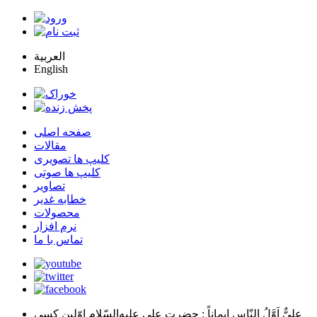
العربية
English
صفحه اصلی
مقالات
کلیپ ها تصویری
کلیپ ها صوتی
تصاویر
خطابه غدیر
محصولات
نرم افزار
تماس با ما
عليٌّ اَوَّلُ النّاسِ اِيماناً
: حضرت علي عليه‌السّلام اوّلين كسي