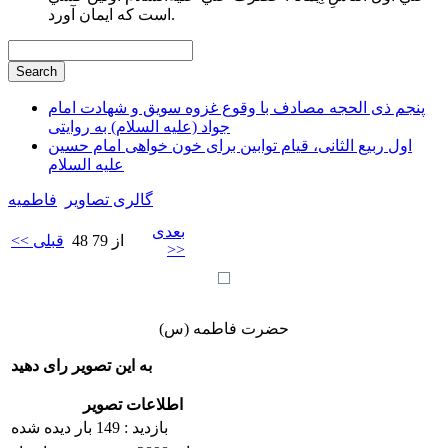
است كه ايمان آورد.
پنجم ذی الحجه مصادف با وقوع غزوه سویق و شهادت امام
جواد (علیه السلام) به روایتی
اول ربیع الثانی، قیام توابین برای خون خواهی امام حسین
علیه السلام
گالری تصاویر
فاطميه
بعدی
48 از 79
<< قبلی
>>
حضرت فاطمه (س)
به این تصویر رای دهید
اطلاعات تصویر
بازدید : 149 بار دیده شده