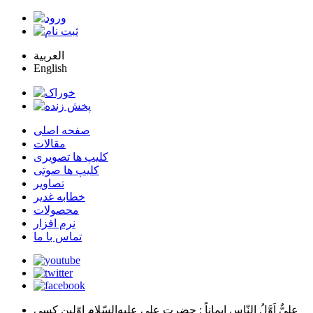
العربية
English
صفحه اصلی
مقالات
کلیپ ها تصویری
کلیپ ها صوتی
تصاویر
خطابه غدیر
محصولات
نرم افزار
تماس با ما
عليٌّ اَوَّلُ النّاسِ اِيماناً
: حضرت علي عليه‌السّلام اوّلين كسي