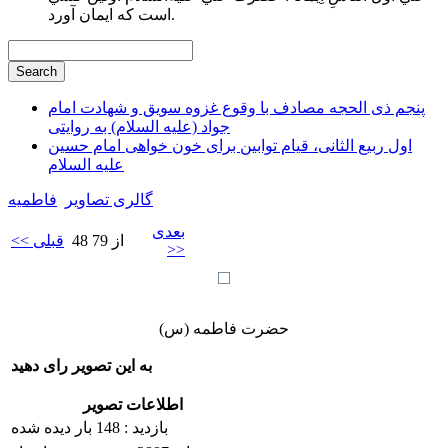
است كه ايمان آورد.
پنجم ذی الحجه مصادف با وقوع غزوه سویق و شهادت امام
جواد (علیه السلام) به روایتی
اول ربیع الثانی، قیام توابین برای خون خواهی امام حسین
علیه السلام
گالری تصاویر
فاطميه
بعدی
48 از 79
<< قبلی
>>
حضرت فاطمه (س)
به این تصویر رای دهید
اطلاعات تصویر
بازدید : 148 بار دیده شده