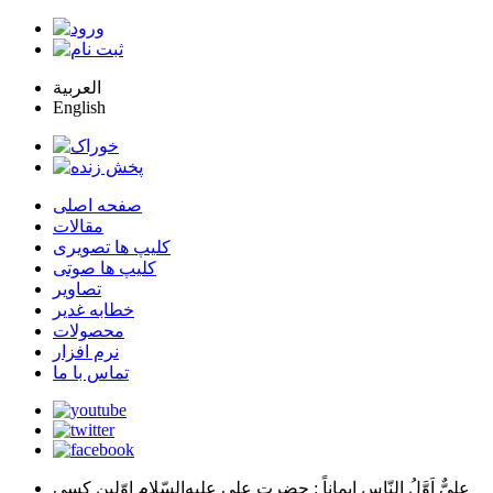
العربية
English
صفحه اصلی
مقالات
کلیپ ها تصویری
کلیپ ها صوتی
تصاویر
خطابه غدیر
محصولات
نرم افزار
تماس با ما
عليٌّ اَوَّلُ النّاسِ اِيماناً
: حضرت علي عليه‌السّلام اوّلين كسي