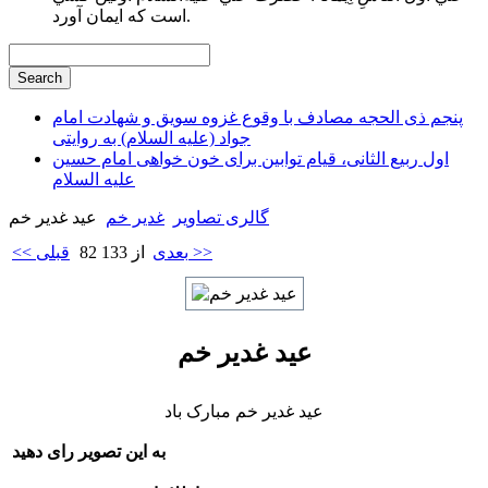
است كه ايمان آورد.
پنجم ذی الحجه مصادف با وقوع غزوه سویق و شهادت امام
جواد (علیه السلام) به روایتی
اول ربیع الثانی، قیام توابین برای خون خواهی امام حسین
علیه السلام
گالری تصاویر
غدير خم
عید غدیر خم
بعدی >>
82 از 133
<< قبلی
عید غدیر خم
عید غدیر خم مبارک باد
به این تصویر رای دهید