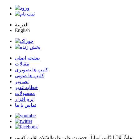
العربية
English
صفحه اصلی
مقالات
کلیپ ها تصویری
کلیپ ها صوتی
تصاویر
خطابه غدیر
محصولات
نرم افزار
تماس با ما
عليٌّ اَوَّلُ النّاسِ اِيماناً
: حضرت علي عليه‌السّلام اوّلين كسي